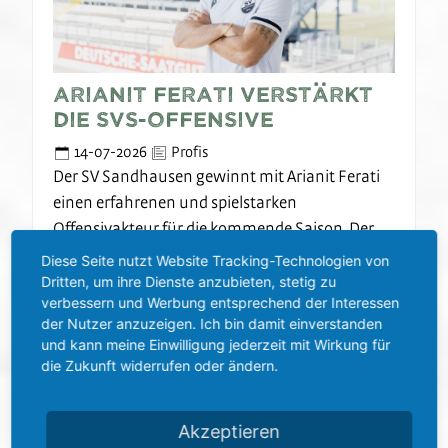
Arianit Ferati verstärkt
die SVS-Offensive
14-07-2026
Profis
Der SV Sandhausen gewinnt mit Arianit Ferati
einen erfahrenen und spielstarken
Offensivakteur für die kommende Saison. Der
28-Jährige wechselt nach…
Diese Seite nutzt Website Tracking-Technologien von
Dritten, um ihre Dienste anzubieten, stetig zu
verbessern und Werbung entsprechend der Interessen
Weiterlesen
der Nutzer anzuzeigen. Ich bin damit einverstanden
und kann meine Einwilligung jederzeit mit Wirkung für
die Zukunft widerrufen oder ändern.
Akzeptieren