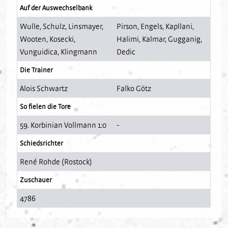
Auf der Auswechselbank
Wulle
,
Schulz
,
Linsmayer
,
Pirson
,
Engels
,
Kapllani
,
Wooten
,
Kosecki
,
Halimi
,
Kalmar
,
Gugganig
,
Vunguidica
,
Klingmann
Dedic
Die Trainer
Alois Schwartz
Falko Götz
So fielen die Tore
59. Korbinian Vollmann 1:0
-
Schiedsrichter
René Rohde (Rostock)
Zuschauer
4786