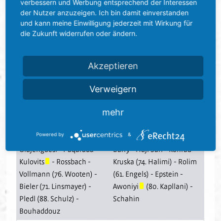
verbessern und Werbung entsprechend der Interessen
der Nutzer anzuzeigen. Ich bin damit einverstanden
Tore:
1:0 Vollmann (59.)
und kann meine Einwilligung jederzeit mit Wirkung für
Zuschauer:
4.786
die Zukunft widerrufen oder ändern.
Schiedsrichter:
René Rohde (Rostock)
Akzeptieren
SV Sandhausen - FSV Frankfurt
1899 (1:0)
Verweigern
SV Sandhausen
FSV Frankfurt 1899
mehr
Die Aufstellungen am 24.04.2016 13:30 Uhr
Powered by
&
Knaller
-
Thiede
-
Kister
-
Weis
-
Huber
-
Ballas
-
Olajengbesi
-
Paqarada
-
Barry
-
Haji Safi
-
Konrad
-
Kulovits
-
Rossbach
-
Kruska
(74.
Halimi
) -
Rolim
Vollmann
(76.
Wooten
) -
(61.
Engels
) -
Epstein
-
Bieler
(71.
Linsmayer
) -
Awoniyi
(80.
Kapllani
) -
Pledl
(88.
Schulz
) -
Schahin
Bouhaddouz