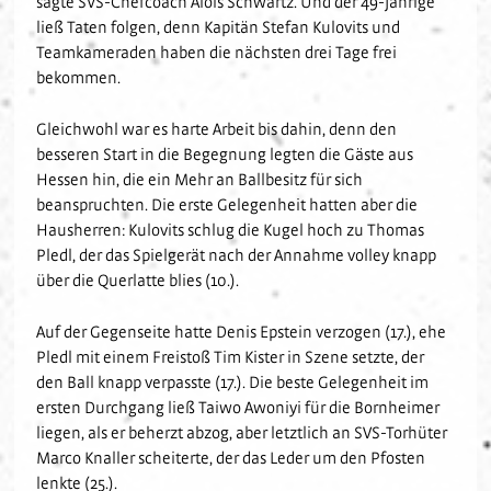
sagte SVS-Chefcoach Alois Schwartz. Und der 49-Jährige
Fanclubs
ließ Taten folgen, denn Kapitän Stefan Kulovits und
Hardtwald-Helden
Förderverein
Nachhaltigkeit
U17
Gästefans
Teamkameraden haben die nächsten drei Tage frei
Stadion am Hardtwald
Sandhäuser Kids
Vorfall melden
U16
bekommen.
Hast Du Nala gesehen?
U15
Partner
Gleichwohl war es harte Arbeit bis dahin, denn den
Vorstand
U14
besseren Start in die Begegnung legten die Gäste aus
Jobs
Partner-Familie
Historie
U13
Hessen hin, die ein Mehr an Ballbesitz für sich
Hospitality
U12
beanspruchten. Die erste Gelegenheit hatten aber die
Sponsoring
Hausherren: Kulovits schlug die Kugel hoch zu Thomas
Förderteam
Pledl, der das Spielgerät nach der Annahme volley knapp
Partner-Events
über die Querlatte blies (10.).
Auf der Gegenseite hatte Denis Epstein verzogen (17.), ehe
Pledl mit einem Freistoß Tim Kister in Szene setzte, der
den Ball knapp verpasste (17.). Die beste Gelegenheit im
ersten Durchgang ließ Taiwo Awoniyi für die Bornheimer
liegen, als er beherzt abzog, aber letztlich an SVS-Torhüter
Marco Knaller scheiterte, der das Leder um den Pfosten
lenkte (25.).