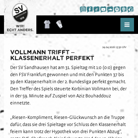
24.04.2016 13:30 Uhr
Aktuelles
Vollmann trifft –
Klassenerhalt perfekt
News
Der SV Sandhausen hat am 31. Spieltag mit 1:0 (0:0) gegen
Saison
Presse
den FSV Frankfurt gewonnen und mit den Punkten 37 bis
Kader
Hardtwald-Hörfunk
39 den Klassenerhalt in der 2. Bundesliga perfekt gemacht.
WIR!
Spielplan
Den Treffer des Spiels steuerte Korbinian Vollmann bei, der
Hardtwald-TV
Hardtwald-Challenge
in der 59. Minute auf Zuspiel von Aziz Bouhaddouz
Tabelle
Podcast
Nachwuchs
einnetzte.
Statistik
App
Fans
Über das NLZ
„Riesen-Kompliment, Riesen-Glückwunsch an die Truppe
Termine
Trauer am Hardtwald
dafür, dass sie drei Spieltage vor Schluss den Klassenerhalt
Verein
Teams
Fanausschuss
feiern kann trotz der Hypothek von drei Punkten Abzug“,
Kids-Club
Schulkooperationen
Jetzt Mitglied werden
U19