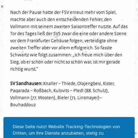
Nach der Pause hatte der FSV erneut mehr vom Spiel,
machte aber auch den entscheidenden Fehler, den
Vollmann mit seinem zweiten Saisontreffer nutzte. Auf das
Tor des Tages ließ der SVS zwar die eine oder andere Szene
vor dem Frankfurter Gehäuse folgen, verteidigte ohne
zweiten Treffer aber vor allem erfolgreich. So fasste
Schwartz wie folgt zusammen: „Ich freue mich über den
Sieg, ob er schön oder nicht so schön war, ist mir gerade
richtig wurst.“
SV Sandhausen:
Knaller – Thiede, Olajengbesi, Kister,
Paqarada – Roßbach, Kulovits – Pledl (88. Schulz),
Vollmann (77. Wooten), Bieler (71. Linsmayer)–
Bouhaddouz
FSV Frankfurt:
Weis – Huber, Barry, Ballas, Haji Safi –
Kruska (74. Halimi), Konrad – Yann (61. Engels), Schahin,
Diese Seite nutzt Website Tracking-Technologien von
Dritten, um ihre Dienste anzubieten, stetig zu
Epstein – Awoniyi (80. Kapllani)