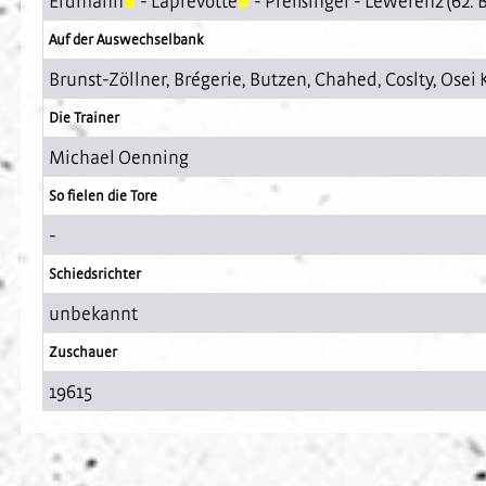
Erdmann
-
Laprevotte
-
Preißinger
-
Lewerenz
(62.
Auf der Auswechselbank
Brunst-Zöllner
,
Brégerie
,
Butzen
,
Chahed
,
Coslty
,
Osei
Die Trainer
Michael Oenning
So fielen die Tore
-
Schiedsrichter
unbekannt
Zuschauer
19615