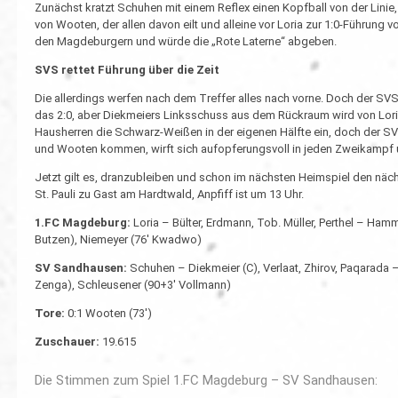
Zunächst kratzt Schuhen mit einem Reflex einen Kopfball von der Linie
von Wooten, der allen davon eilt und alleine vor Loria zur 1:0-Führung 
den Magdeburgern und würde die „Rote Laterne“ abgeben.
SVS rettet Führung über die Zeit
Die allerdings werfen nach dem Treffer alles nach vorne. Doch der SVS
das 2:0, aber Diekmeiers Linksschuss aus dem Rückraum wird von Loria
Hausherren die Schwarz-Weißen in der eigenen Hälfte ein, doch der SV
und Wooten kommen, wirft sich aufopferungsvoll in jeden Zweikampf 
Jetzt gilt es, dranzubleiben und schon im nächsten Heimspiel den nä
St. Pauli zu Gast am Hardtwald, Anpfiff ist um 13 Uhr.
1.FC Magdeburg:
Loria – Bülter, Erdmann, Tob. Müller, Perthel – Hamm
Butzen), Niemeyer (76' Kwadwo)
SV Sandhausen:
Schuhen – Diekmeier (C), Verlaat, Zhirov, Paqarada –
Zenga), Schleusener (90+3' Vollmann)
Tore:
0:1 Wooten (73')
Zuschauer:
19.615
Die Stimmen zum Spiel 1.FC Magdeburg – SV Sandhausen: