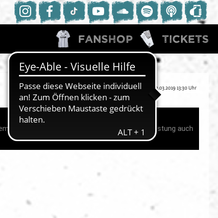
Fanshop
Tickets
10.03.2019 13:30 Uhr
em wichtige, und aufgrund der kämpferischen Leistung auch