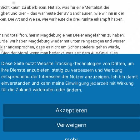
Sicht kaum zu überbieten. Hut ab, was für eine Mentalität die
gkeit und Gier – das war heute der SV Sandhausen, wie wir ihn in der
en. Die Art und Weise, wie wir heute die drei Punkte erkämpft haben,
 sind total froh, hier in Magdeburg einen Dreier eingefahren zu haben.
würde. Wir haben Magdeburg wieder mit unten reingezogen und wissen
ng klar angesprochen, dass es nicht um Schönspielerei gehen würde,
in Sieg der Moral, wenn man bedenkt, was seit dem Aue-Spiel alles
Diese Seite nutzt Website Tracking-Technologien von Dritten, um
cheidend waren zwei Faktoren: erstens Mentalität. Beide Mannschaften
ihre Dienste anzubieten, stetig zu verbessern und Werbung
elastung. Zweitens die Platzverhältnisse. Auf dem tiefen Geläuf war es
entsprechend der Interessen der Nutzer anzuzeigen. Ich bin damit
elweise gewählt haben. Wir haben es in der ersten Halbzeit
einverstanden und kann meine Einwilligung jederzeit mit Wirkung
 aber selbst Chancen zu kreieren. In der zweiten Halbzeit hat Schuhen
für die Zukunft widerrufen oder ändern.
agdeburger verhindert. So gelingt uns im Gegenzug der Lucky Punsh und
hen. Die Mannschaft hat heute ein Lebenszeichen gesetzt und bewiesen,
Akzeptieren
s das ein schweres Spiel wird. Wir wussten aber auch, dass es heute auf
esetzt. Deshalb haben wir aus meiner Sicht auch verdient gewonnen.
Verweigern
 und auch gewonnen. So sind wir ins Spiel gekommen und wir wussten,
a auch gekommen. Das war ein dreckiger Arbeitssieg. Aber den nehmen
mehr