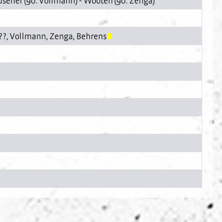
usener
(90.
Vollmann
) -
Wooten
(90.
Zenga
)
 ??,
Vollmann
,
Zenga
,
Behrens