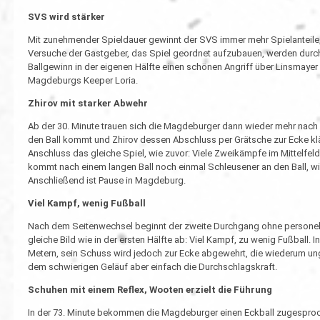
SVS wird stärker
Mit zunehmender Spieldauer gewinnt der SVS immer mehr Spielanteile,
Versuche der Gastgeber, das Spiel geordnet aufzubauen, werden durch f
Ballgewinn in der eigenen Hälfte einen schönen Angriff über Linsmayer 
Magdeburgs Keeper Loria.
Zhirov mit starker Abwehr
Ab der 30. Minute trauen sich die Magdeburger dann wieder mehr nach vo
den Ball kommt und Zhirov dessen Abschluss per Grätsche zur Ecke k
Anschluss das gleiche Spiel, wie zuvor: Viele Zweikämpfe im Mittelfeld,
kommt nach einem langen Ball noch einmal Schleusener an den Ball, wi
Anschließend ist Pause in Magdeburg.
Viel Kampf, wenig Fußball
Nach dem Seitenwechsel beginnt der zweite Durchgang ohne personell
gleiche Bild wie in der ersten Hälfte ab: Viel Kampf, zu wenig Fußball.
Metern, sein Schuss wird jedoch zur Ecke abgewehrt, die wiederum unge
dem schwierigen Geläuf aber einfach die Durchschlagskraft.
Schuhen mit einem Reflex, Wooten erzielt die Führung
In der 73. Minute bekommen die Magdeburger einen Eckball zugesproch