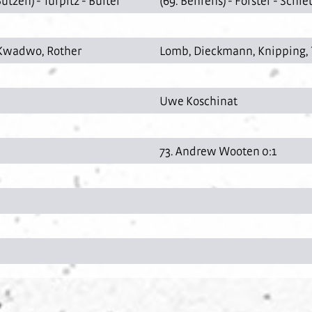
Butzen
) -
Türpitz
-
Bülter
(69.
Behrens
) -
Förster
-
Schle
 Kwadwo
,
Rother
Lomb
,
Dieckmann
,
Knipping
,
Uwe Koschinat
73. Andrew Wooten 0:1