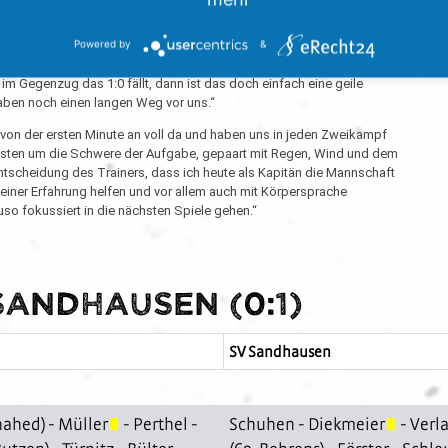
otale Auswärtsatmosphäre – das war heute eines dieser Spiele, in denen
Powered by
&
ne viel Risiko mit vielen langen Bällen agiert und viele Zweikämpfe
 die Momente gefasst sein, in denen du gebraucht wirst, und dann musst
im Gegenzug das 1:0 fällt, dann ist das doch einfach eine geile
 haben noch einen langen Weg vor uns.“
von der ersten Minute an voll da und haben uns in jeden Zweikampf
ssten um die Schwere der Aufgabe, gepaart mit Regen, Wind und dem
ntscheidung des Trainers, dass ich heute als Kapitän die Mannschaft
einer Erfahrung helfen und vor allem auch mit Körpersprache
so fokussiert in die nächsten Spiele gehen.“
Sandhausen (0:1)
SV Sandhausen
hahed
) -
Müller
-
Perthel
-
Schuhen
-
Diekmeier
-
Verl