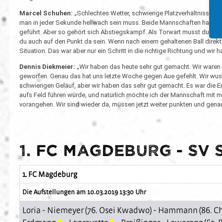
Marcel Schuhen:
„Schlechtes Wetter, schwierige Platzverhältnisse, t
man in jeder Sekunde hellwach sein muss. Beide Mannschaften haben oh
geführt. Aber so gehört sich Abstiegskampf. Als Torwart musst du auf
du auch auf den Punkt da sein. Wenn nach einem gehaltenen Ball direkt 
Situation. Das war aber nur ein Schritt in die richtige Richtung und wir
Dennis Diekmeier:
„Wir haben das heute sehr gut gemacht. Wir waren 
geworfen. Genau das hat uns letzte Woche gegen Aue gefehlt. Wir wu
schwierigen Geläuf, aber wir haben das sehr gut gemacht. Es war die E
aufs Feld führen würde, und natürlich möchte ich der Mannschaft mit m
vorangehen. Wir sind wieder da, müssen jetzt weiter punkten und genau
1. FC Magdeburg - SV 
1. FC Magdeburg
Die Aufstellungen am 10.03.2019 13:30 Uhr
Loria
-
Niemeyer
(76.
Osei Kwadwo
) -
Hammann
(86.
C