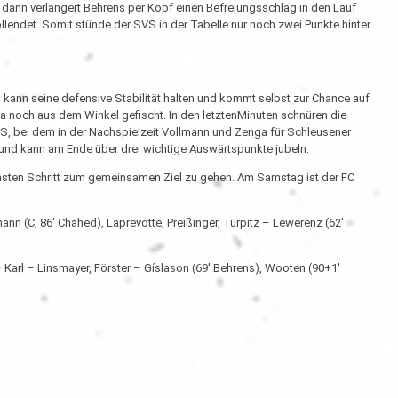
, dann verlängert Behrens per Kopf einen Befreiungsschlag in den Lauf
vollendet. Somit stünde der SVS in der Tabelle nur noch zwei Punkte hinter
 kann seine defensive Stabilität halten und kommt selbst zur Chance auf
 noch aus dem Winkel gefischt. In den letztenMinuten schnüren die
S, bei dem in der Nachspielzeit Vollmann und Zenga für Schleusener
und kann am Ende über drei wichtige Auswärtspunkte jubeln.
chsten Schritt zum gemeinsamen Ziel zu gehen. Am Samstag ist der FC
ann (C, 86' Chahed), Laprevotte, Preißinger, Türpitz – Lewerenz (62'
 Karl – Linsmayer, Förster – Gíslason (69' Behrens), Wooten (90+1'