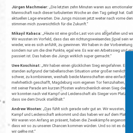
Jürgen Machmeier:
„Die letzten zehn Minuten waren aus emotionaler 
Mannschaft nach dieser turbulenten Woche an den Tag gelegt hat. Galli
aktuellen Lage erwarten. Die Jungs müssen jetzt weiter nach vorne denk
stimmen mich zuversichtlich für die Zukunft.“
Mikayil Kabaca:
„Heute ist eine große Last von uns abgefallen und wir
Wir wussten im Vorfeld, dass das ein richtungsweisendes Spiel sein 
wieder, wie es sich anfühlt, zu gewinnen. Wir haben in der Vorbereitu
sondern nur um die drei Punkte, egal wie. Es war ein Arbeitssieg und e
passiert ist. Das haben die Jungs wirklich super gemacht.“
Uwe Koschinat:
„Wir haben einen glücklichen Sieg eingefahren. Ents
standen aufgrund der tabellarischen Situation unter großer nervlicher B
schwer, zu kombinieren, weshalb beide Mannschaften eine einfache Spi
mehrheitlich geschafft, Magdeburg vom eigenen Tor fernzuhalten, ohne
mit seiner Parade am kurzen Pfosten wahrscheinlich einen Sieg der M
wir konnten nach viel Kampf und Leidenschaft als Sieger vom Platz ge
dass sie dem Druck standhält.“
Andrew Wooten:
„Das fühlt sich gerade sehr gut an. Wir wussten, das
Kampf und Leidenschaft ankommt und das haben wir auf dem Platz umg
Wir waren von Anfang an präsent, haben die Zweikämpfe angenommen
dass wir so zu unseren Chancen kommen würden. Und so ist es dann j
wir gerne mit.“