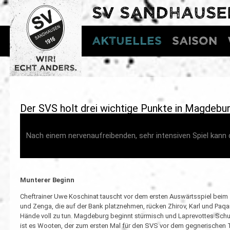
SV SANDHAUSE
Aktuelles
Saison
Der SVS holt drei wichtige Punkte in Magdebu
Nach einem nervenaufreibenden, sehr intensiven Spiel kan
Munterer Beginn
Cheftrainer Uwe Koschinat tauscht vor dem ersten Auswärtsspiel bei
und Zenga, die auf der Bank platznehmen, rücken Zhirov, Karl und Paqar
Hände voll zu tun. Magdeburg beginnt stürmisch und Laprevottes Sch
ist es Wooten, der zum ersten Mal für den SVS vor dem gegnerischen 