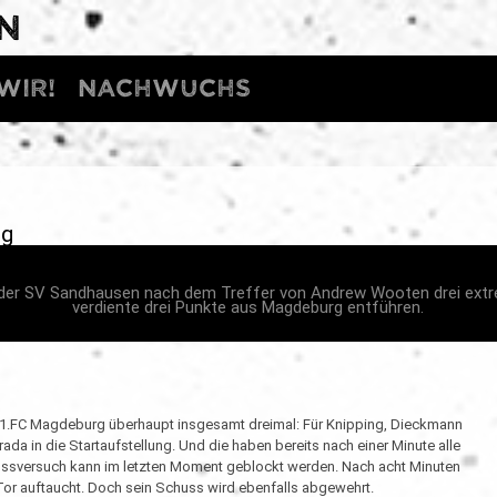
N
WIR!
Nachwuchs
rg
n der SV Sandhausen nach dem Treffer von Andrew Wooten drei extr
verdiente drei Punkte aus Magdeburg entführen.
m 1.FC Magdeburg überhaupt insgesamt dreimal: Für Knipping, Dieckmann
ada in die Startaufstellung. Und die haben bereits nach einer Minute alle
ussversuch kann im letzten Moment geblockt werden. Nach acht Minuten
Tor auftaucht. Doch sein Schuss wird ebenfalls abgewehrt.