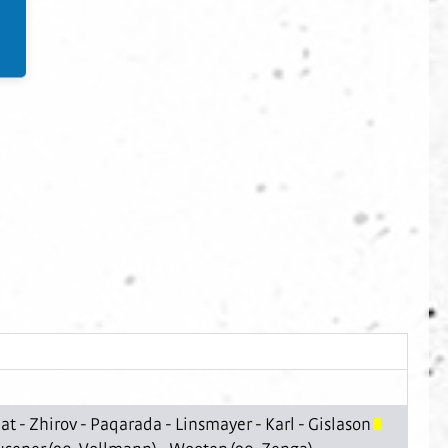
aat
-
Zhirov
-
Paqarada
-
Linsmayer
-
Karl
-
Gislason