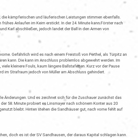
 die kämpferischen und läuferischen Leistungen stimmen ebenfalls.
rühes Anlaufen im Keim erstickt. In der 24. Minute kann Förster nach
und Karl abschließen, jedoch landet der Ball in den Armen von
rne. Gefährlich wird es nach einem Freistoß von Perthel, als Türpitz an
lären kann. Die kann im Anschluss problemlos abgewehrt werden. Im
 viele kleinere Fouls, kaum längere Ballstafetten. Kurz vor der Pause
rd im Strafraum jedoch von Müller am Abschluss gehindert.
e Änderungen. Und es zeichnet sich für die Zuschauer zunächst das
 In der 58. Minute probiert es Linsmayer nach schönem Konter aus 20
nutzt bleibt. Hinten stehen die Sandhäuser gut, nach vorne fehlt auf
en, doch es ist der SV Sandhausen, der daraus Kapital schlagen kann.