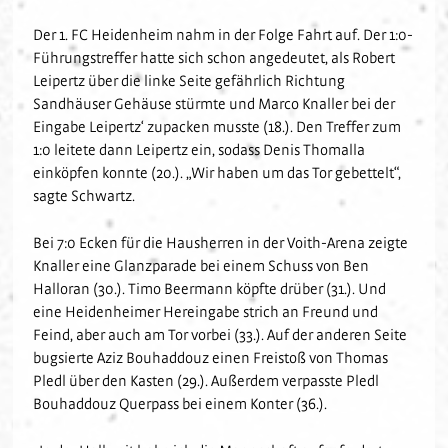
Fanclubs
Hardtwald-Helden
Förderverein
Nachhaltigkeit
U17
Der 1. FC Heidenheim nahm in der Folge Fahrt auf. Der 1:0-
Gästefans
Führungstreffer hatte sich schon angedeutet, als Robert
Stadion am Hardtwald
Sandhäuser Kids
Vorfall melden
U16
Leipertz über die linke Seite gefährlich Richtung
Hast Du Nala gesehen?
U15
Sandhäuser Gehäuse stürmte und Marco Knaller bei der
Partner
Vorstand
U14
Eingabe Leipertz‘ zupacken musste (18.). Den Treffer zum
Jobs
Partner-Familie
1:0 leitete dann Leipertz ein, sodass Denis Thomalla
Historie
U13
einköpfen konnte (20.). „Wir haben um das Tor gebettelt“,
Hospitality
U12
sagte Schwartz.
Sponsoring
Förderteam
Partner-Events
Bei 7:0 Ecken für die Hausherren in der Voith-Arena zeigte
Knaller eine Glanzparade bei einem Schuss von Ben
Halloran (30.). Timo Beermann köpfte drüber (31.). Und
eine Heidenheimer Hereingabe strich an Freund und
Feind, aber auch am Tor vorbei (33.). Auf der anderen Seite
bugsierte Aziz Bouhaddouz einen Freistoß von Thomas
Pledl über den Kasten (29.). Außerdem verpasste Pledl
Bouhaddouz Querpass bei einem Konter (36.).