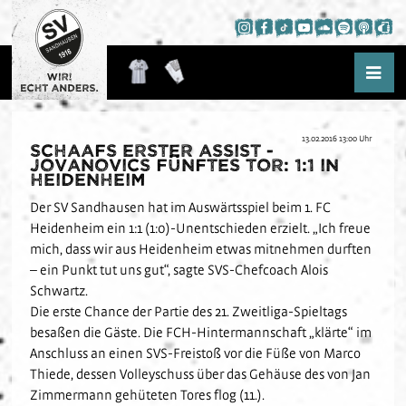
13.02.2016 13:00 Uhr
Schaafs erster Assist -
Aktuelles
Jovanovics fünftes Tor: 1:1 in
Heidenheim
News
Saison
Der SV Sandhausen hat im Auswärtsspiel beim 1. FC
Presse
Heidenheim ein 1:1 (1:0)-Unentschieden erzielt. „Ich freue
Kader
Hardtwald-Hörfunk
mich, dass wir aus Heidenheim etwas mitnehmen durften
WIR!
Spielplan
Hardtwald-TV
– ein Punkt tut uns gut“, sagte SVS-Chefcoach Alois
Hardtwald-Challenge
Tabelle
Schwartz.
Podcast
Nachwuchs
Die erste Chance der Partie des 21. Zweitliga-Spieltags
Statistik
App
Fans
Über das NLZ
besaßen die Gäste. Die FCH-Hintermannschaft „klärte“ im
Termine
Anschluss an einen SVS-Freistoß vor die Füße von Marco
Trauer am Hardtwald
Thiede, dessen Volleyschuss über das Gehäuse des von Jan
Verein
Teams
Fanausschuss
Zimmermann gehüteten Tores flog (11.).
Kids-Club
Schulkooperationen
Jetzt Mitglied werden
U19