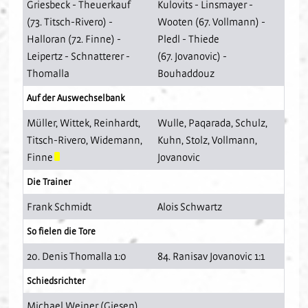
Griesbeck
-
Theuerkauf
Kulovits
-
Linsmayer
-
(73.
Titsch-Rivero
) -
Wooten
(67.
Vollmann
) -
Halloran
(72.
Finne
) -
Pledl
-
Thiede
Leipertz
-
Schnatterer
-
(67.
Jovanovic
) -
Thomalla
Bouhaddouz
Auf der Auswechselbank
Müller
,
Wittek
,
Reinhardt
,
Wulle
,
Paqarada
,
Schulz
,
Titsch-Rivero
,
Widemann
,
Kuhn
,
Stolz
,
Vollmann
,
Finne
Jovanovic
Die Trainer
Frank Schmidt
Alois Schwartz
So fielen die Tore
20. Denis Thomalla 1:0
84. Ranisav Jovanovic 1:1
Schiedsrichter
Michael Weiner (Giesen)