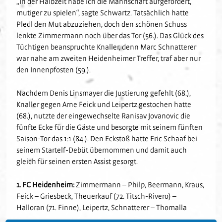
„In der Halbzeit habe ich die Mannschaft aufgefordert,
mutiger zu spielen“, sagte Schwartz. Tatsächlich hatte
Pledl den Mut abzuziehen, doch den schönen Schuss
lenkte Zimmermann noch über das Tor (56.). Das Glück des
Tüchtigen beanspruchte Knaller, denn Marc Schnatterer
war nahe am zweiten Heidenheimer Treffer, traf aber nur
den Innenpfosten (59.).
Nachdem Denis Linsmayer die Justierung gefehlt (68.),
Knaller gegen Arne Feick und Leipertz gestochen hatte
(68.), nutzte der eingewechselte Ranisav Jovanovic die
fünfte Ecke für die Gäste und besorgte mit seinem fünften
Saison-Tor das 1:1 (84.). Den Eckstoß hatte Eric Schaaf bei
seinem Startelf-Debüt übernommen und damit auch
gleich für seinen ersten Assist gesorgt.
1. FC Heidenheim:
Zimmermann – Philp, Beermann, Kraus,
Feick – Griesbeck, Theuerkauf (72. Titsch-Rivero) –
Halloran (71. Finne), Leipertz, Schnatterer – Thomalla