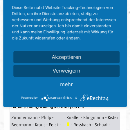
SV Sandhausen:
Knaller – Klingmann, Kister, Roßbach,
Diese Seite nutzt Website Tracking-Technologien von
Schaaf – Linsmayer, Kulovits – Wooten (66. Vollmann),
Dritten, um ihre Dienste anzubieten, stetig zu
Pledl, Thiede (66. Jovanovic) – Bouhaddouz
verbessern und Werbung entsprechend der Interessen
der Nutzer anzuzeigen. Ich bin damit einverstanden
und kann meine Einwilligung jederzeit mit Wirkung für
Tore:
1:0 Thomalla (20.), 1:1 Jovanovic (84.)
die Zukunft widerrufen oder ändern.
Schiedsrichter:
Michael Weiner (Hasede)
Akzeptieren
Zuschauer:
11.300
Verweigern
1. FC Heidenheim 1846 - SV
mehr
Sandhausen (1:1)
1. FC Heidenheim 1846
SV Sandhausen
Powered by
&
Die Aufstellungen am 13.02.2016 13:00 Uhr
Zimmermann
-
Philp
-
Knaller
-
Klingmann
-
Kister
Beermann
-
Kraus
-
Feick
-
-
Rossbach
-
Schaaf
-