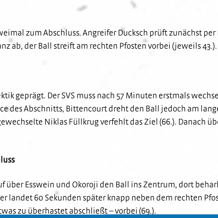
imal zum Abschluss. Angreifer Ducksch prüft zunächst per F
b, der Ball streift am rechten Pfosten vorbei (jeweils 43.). 
ktik geprägt. Der SVS muss nach 57 Minuten erstmals wechs
nce des Abschnitts, Bittencourt dreht den Ball jedoch am lang
wechselte Niklas Füllkrug verfehlt das Ziel (66.). Danach üb
luss
f über Esswein und Okoroji den Ball ins Zentrum, dort behark
ier landet 60 Sekunden später knapp neben dem rechten Pfost
twas zu überhastet abschließt – vorbei (69.).