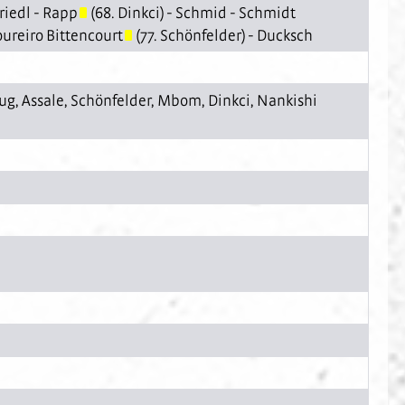
riedl
-
Rapp
(68.
Dinkci
) -
Schmid
-
Schmidt
oureiro Bittencourt
(77.
Schönfelder
) -
Ducksch
rug
,
Assale
,
Schönfelder
,
Mbom
,
Dinkci
,
Nankishi