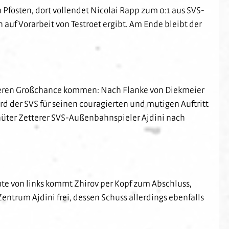
n Pfosten, dort vollendet Nicolai Rapp zum 0:1 aus SVS-
 auf Vorarbeit von Testroet ergibt. Am Ende bleibt der
weiteren Großchance kommen: Nach Flanke von Diekmeier
ird der SVS für seinen couragierten und mutigen Auftritt
orhüter Zetterer SVS-Außenbahnspieler Ajdini nach
nute von links kommt Zhirov per Kopf zum Abschluss,
 Zentrum Ajdini frei, dessen Schuss allerdings ebenfalls