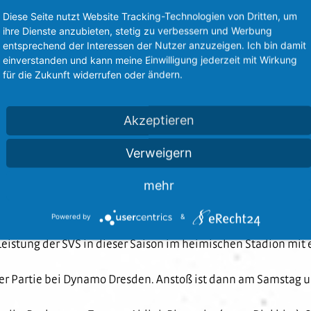
Diese Seite nutzt Website Tracking-Technologien von Dritten, um
ihre Dienste anzubieten, stetig zu verbessern und Werbung
entsprechend der Interessen der Nutzer anzuzeigen. Ich bin damit
Partie, die Spitz auf Knopf steht. Drewes ist in der 72. Minu
einverstanden und kann meine Einwilligung jederzeit mit Wirkung
für die Zukunft widerrufen oder ändern.
n Gelegenheiten von Dinkci (76.) und abermals Schmid (78.). F
chte Seite und schlägt eine Flanke auf den langen Pfosten, wo
Akzeptieren
Verweigern
mehr
mmt den Doppeltorschützen vom Feld, Cebio Soukou kommt für 
elzeit gelingt den Bremern durch den eingewechselten Füllk
Powered by
&
ten SVS-Wechsel (Diakhite für Ritzmaier), trifft der Bremer T
n Leistung der SVS in dieser Saison im heimischen Stadion mi
der Partie bei Dynamo Dresden. Anstoß ist dann am Samstag u