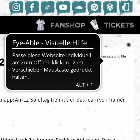
Fanshop
Tickets
24.10.2021 13:30 Uhr
:2 gegen den SV
napp: Am 11. Spieltag trennt sich das Team von Trainer
l Höhn, Janik Bachmann, Bashkim Ajdini und Pascal