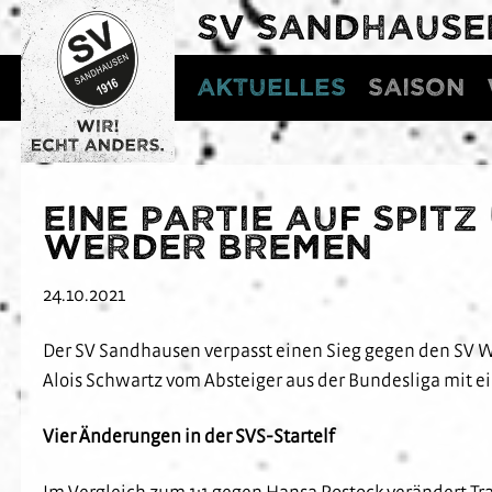
SV SANDHAUSE
Aktuelles
Saison
Eine Partie auf Spitz
Werder Bremen
24.10.2021
Der SV Sandhausen verpasst einen Sieg gegen den SV Wer
Alois Schwartz vom Absteiger aus der Bundesliga mit e
Vier Änderungen in der SVS-Startelf
Im Vergleich zum 1:1 gegen Hansa Rostock verändert Tr