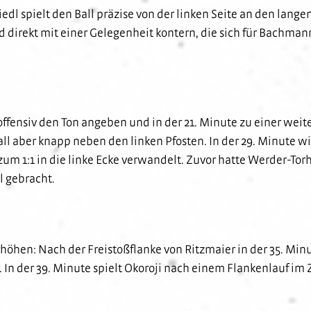
iedl spielt den Ball präzise von der linken Seite an den lange
d direkt mit einer Gelegenheit kontern, die sich für Bachmann
e offensiv den Ton angeben und in der 21. Minute zu einer 
 Ball aber knapp neben den linken Pfosten. In der 29. Minute w
r zum 1:1 in die linke Ecke verwandelt. Zuvor hatte Werder-T
l gebracht.
erhöhen: Nach der Freistoßflanke von Ritzmaier in der 35. Mi
Tor. In der 39. Minute spielt Okoroji nach einem Flankenlauf im