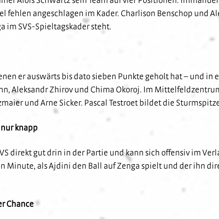
Ruel fehlen angeschlagen im Kader. Charlison Benschop und Al
ga im SVS-Spieltagskader steht.
enen er auswärts bis dato sieben Punkte geholt hat – und in 
n, Aleksandr Zhirov und Chima Okoroj. Im Mittelfeldzentrum
zmaier und Arne Sicker. Pascal Testroet bildet die Sturmspitz
l nur knapp
VS direkt gut drin in der Partie und kann sich offensiv im Ve
 Minute, als Ajdini den Ball auf Zenga spielt und der ihn dire
er Chance