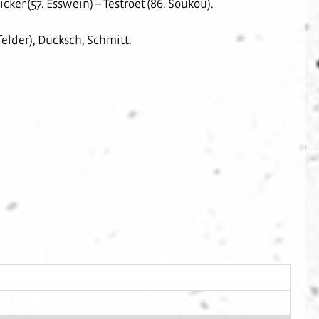
ker (57. Esswein) – Testroet (86. Soukou).
nfelder), Ducksch, Schmitt.