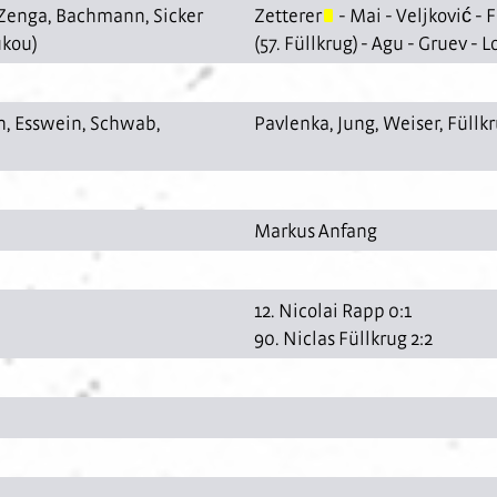
Zenga
,
Bachmann
,
Sicker
Zetterer
-
Mai
-
Veljković
-
F
ukou
)
(57.
Füllkrug
) -
Agu
-
Gruev
-
L
h
,
Esswein
,
Schwab
,
Pavlenka
,
Jung
,
Weiser
,
Füllk
Markus Anfang
12. Nicolai Rapp 0:1
90. Niclas Füllkrug 2:2