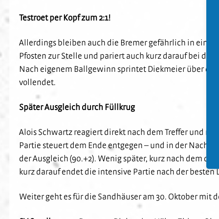
Testroet per Kopf zum 2:1!
Allerdings bleiben auch die Bremer gefährlich in einer 
Pfosten zur Stelle und pariert auch kurz darauf bei de
Nach eigenem Ballgewinn sprintet Diekmeier über die re
vollendet.
Später Ausgleich durch Füllkrug
Alois Schwartz reagiert direkt nach dem Treffer und ni
Partie steuert dem Ende entgegen – und in der Nachspi
der Ausgleich (90.+2). Wenig später, kurz nach dem drit
kurz darauf endet die intensive Partie nach der beste
Weiter geht es für die Sandhäuser am 30. Oktober mit 