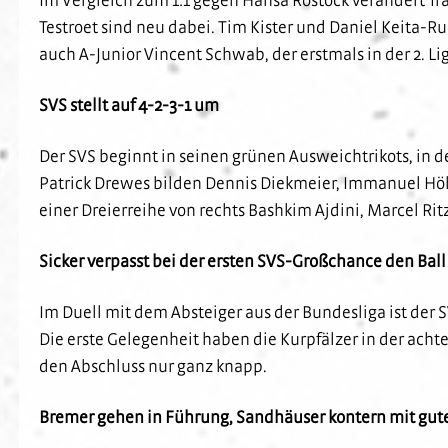
Testroet sind neu dabei. Tim Kister und Daniel Keita-
auch A-Junior Vincent Schwab, der erstmals in der 2. Li
SVS stellt auf 4-2-3-1 um
Der SVS beginnt in seinen grünen Ausweichtrikots, in d
Patrick Drewes bilden Dennis Diekmeier, Immanuel Höh
einer Dreierreihe von rechts Bashkim Ajdini, Marcel Rit
Sicker verpasst bei der ersten SVS-Großchance den Bal
Im Duell mit dem Absteiger aus der Bundesliga ist der S
Die erste Gelegenheit haben die Kurpfälzer in der achten
den Abschluss nur ganz knapp.
Bremer gehen in Führung, Sandhäuser kontern mit gut