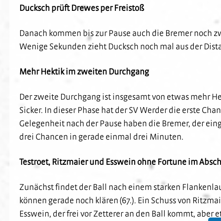
Ducksch prüft Drewes per Freistoß
Danach kommen bis zur Pause auch die Bremer noch zwe
Wenige Sekunden zieht Ducksch noch mal aus der Distanz a
Mehr Hektik im zweiten Durchgang
Der zweite Durchgang ist insgesamt von etwas mehr He
Sicker. In dieser Phase hat der SV Werder die erste Cha
Gelegenheit nach der Pause haben die Bremer, der einge
drei Chancen in gerade einmal drei Minuten.
Testroet, Ritzmaier und Esswein ohne Fortune im Absch
Zunächst findet der Ball nach einem starken Flankenlau
können gerade noch klären (67.). Ein Schuss von Ritzma
Esswein, der frei vor Zetterer an den Ball kommt, aber e