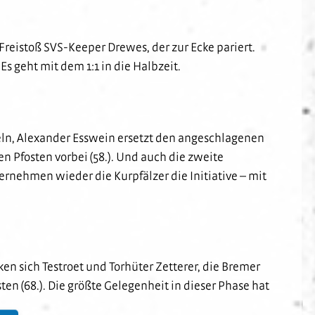
reistoß SVS-Keeper Drewes, der zur Ecke pariert.
Es geht mit dem 1:1 in die Halbzeit.
eln, Alexander Esswein ersetzt den angeschlagenen
en Pfosten vorbei (58.). Und auch die zweite
ernehmen wieder die Kurpfälzer die Initiative – mit
en sich Testroet und Torhüter Zetterer, die Bremer
en (68.). Die größte Gelegenheit in dieser Phase hat