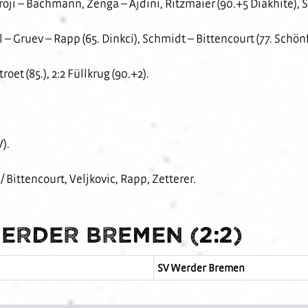
ji – Bachmann, Zenga – Ajdini, Ritzmaier (90.+5 Diakhite), Sic
dl – Gruev – Rapp (65. Dinkci), Schmidt – Bittencourt (77. Schö
troet (85.), 2:2 Füllkrug (90.+2).
).
/ Bittencourt, Veljkovic, Rapp, Zetterer.
erder Bremen (2:2)
SV Werder Bremen