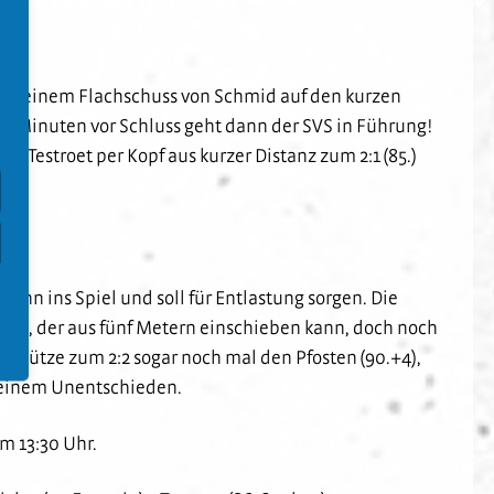
te bei einem Flachschuss von Schmid auf den kurzen
ünf Minuten vor Schluss geht dann der SVS in Führung!
 Testroet per Kopf aus kurzer Distanz zum 2:1 (85.)
ihn ins Spiel und soll für Entlastung sorgen. Die
rug, der aus fünf Metern einschieben kann, doch noch
orschütze zum 2:2 sogar noch mal den Pfosten (90.+4),
t einem Unentschieden.
m 13:30 Uhr.