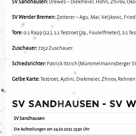
SV Sandhausen:
Drewes – Diekmeier, Höhn, Zhirov, Okoro
SV Werder Bremen:
Zetterer – Agu, Mai, Veljkovic, Frie
Tore:
0:1 Rapp (12.), 1:1 Testroet (29., Foulelfmeter), 2:1 Tes
Zuschauer:
7252 Zuschauer.
Schiedsrichter:
Patrick Ittrich (Mümmelmannsberger SV
Gelbe Karte:
Testroet, Ajdini, Diekmeier, Zhirov, Rehnen 
SV Sandhausen - SV W
SV Sandhausen
Die Aufstellungen am 24.10.2021 13:30 Uhr