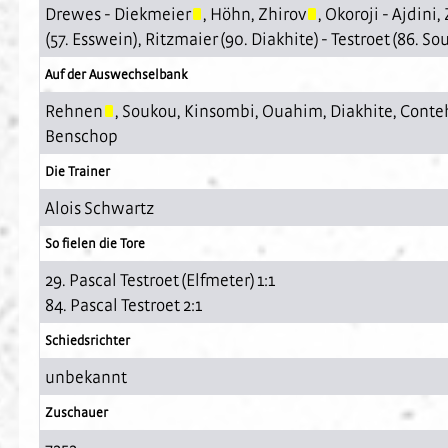
Drewes
-
Diekmeier
,
Höhn
,
Zhirov
,
Okoroji
-
Ajdini
,
(57.
Esswein
),
Ritzmaier
(90.
Diakhite
) -
Testroet
(86.
So
Auf der Auswechselbank
Rehnen
,
Soukou
,
Kinsombi
,
Ouahim
,
Diakhite
,
Conte
Benschop
Die Trainer
Alois Schwartz
So fielen die Tore
29. Pascal Testroet (Elfmeter) 1:1
84. Pascal Testroet 2:1
Schiedsrichter
unbekannt
Zuschauer