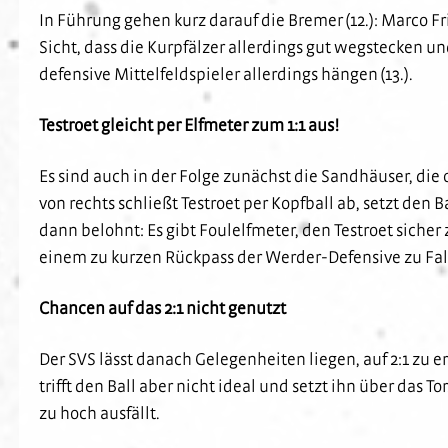
In Führung gehen kurz darauf die Bremer (12.): Marco Fr
Sicht, dass die Kurpfälzer allerdings gut wegstecken un
defensive Mittelfeldspieler allerdings hängen (13.).
Testroet gleicht per Elfmeter zum 1:1 aus!
Es sind auch in der Folge zunächst die Sandhäuser, di
von rechts schließt Testroet per Kopfball ab, setzt den
dann belohnt: Es gibt Foulelfmeter, den Testroet siche
einem zu kurzen Rückpass der Werder-Defensive zu Fal
Chancen auf das 2:1 nicht genutzt
Der SVS lässt danach Gelegenheiten liegen, auf 2:1 zu 
trifft den Ball aber nicht ideal und setzt ihn über das 
zu hoch ausfällt.