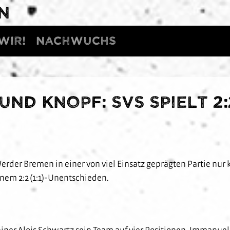
N
WIR!
Nachwuchs
 und Knopf: SVS spielt 2
der Bremen in einer von viel Einsatz geprägten Partie nur k
inem 2:2 (1:1)-Unentschieden.
ainer Alois Schwartz sein Team auf vier Positionen. Immanue