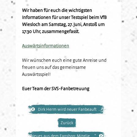
Kids-Club
Schulkooperationen
Jetzt Mitglied werden
U19
Fanclubs
Wir haben für euch die wichtigsten
Informationen für unser Testspiel beim VfB
Hardtwald-Helden
Förderverein
Nachhaltigkeit
U17
Gästefans
Wiesloch am Samstag, 27. Juni, Anstoß um
Stadion am Hardtwald
Sandhäuser Kids
Vorfall melden
U16
17:30 Uhr, zusammengefasst.
Hast Du Nala gesehen?
U15
Partner
Auswärtsinformationen
Vorstand
U14
Jobs
Partner-Familie
Historie
U13
Wir wünschen euch eine gute Anreise und
Hospitality
U12
freuen uns auf das gemeinsame
Sponsoring
Auswärtsspiel!
Förderteam
Partner-Events
Euer Team der SVS-Fanbetreuung
Dirk Herm wird neuer Fanbeauft ...“
Zurück
Neues aus dem Fanshop: Mitglie ...“