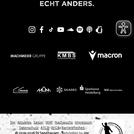
Top
·
Aktuelles
·
Saison
·
WIR!
·
Nachwuchs
·
Impressum
·
Datenschutz
·
ATGB
·
AFGB
·
Barrierefreiheit
© 2019-2026 SV Sandhausen
-
webdesign
by
imc