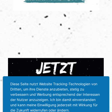
Diese Seite nutzt Website Tracking-Technologien von
Dritten, um ihre Dienste anzubieten, stetig zu
verbessern und Werbung entsprechend der Interessen
der Nutzer anzuzeigen. Ich bin damit einverstanden
und kann meine Einwilligung jederzeit mit Wirkung für
die Zukunft widerrufen oder ändern.