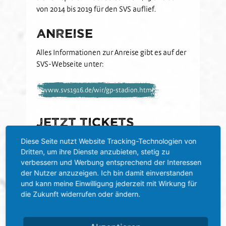
von 2014 bis 2019 für den SVS auflief.
Anreise
Alles Informationen zur Anreise gibt es auf der
SVS-Webseite unter:
www.svs1916.de/wir/gp-stadion.html
Jetzt Tickets
sichern!
Diese Seite nutzt Website Tracking-Technologien von
Dritten, um ihre Dienste anzubieten, stetig zu
Die Tickets sind im
Online-Ticketshop
sowie im
verbessern und Werbung entsprechend der Interessen
Fanshop in der Jahnstraße erhältlich.
der Nutzer anzuzeigen. Ich bin damit einverstanden
und kann meine Einwilligung jederzeit mit Wirkung für
Öffnungszeiten im
die Zukunft widerrufen oder ändern.
Fanshop
Montags geschlossen