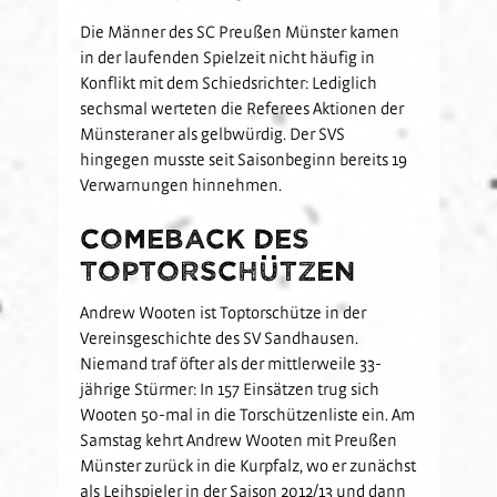
Die Männer des SC Preußen Münster kamen
in der laufenden Spielzeit nicht häufig in
Konflikt mit dem Schiedsrichter: Lediglich
sechsmal werteten die Referees Aktionen der
Münsteraner als gelbwürdig. Der SVS
hingegen musste seit Saisonbeginn bereits 19
Verwarnungen hinnehmen.
Comeback des
Toptorschützen
Andrew Wooten ist Toptorschütze in der
Vereinsgeschichte des SV Sandhausen.
Niemand traf öfter als der mittlerweile 33-
jährige Stürmer: In 157 Einsätzen trug sich
Wooten 50-mal in die Torschützenliste ein. Am
Samstag kehrt Andrew Wooten mit Preußen
Münster zurück in die Kurpfalz, wo er zunächst
als Leihspieler in der Saison 2012/13 und dann