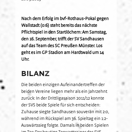
Kids-Club
Schulkooperationen
Jetzt Mitglied werden
U19
Fanclubs
Hardtwald-Helden
Förderverein
Nachhaltigkeit
U17
Gästefans
Nach dem Erfolg im bvf-Rothaus-Pokal gegen
Wallstadt (0:6) steht bereits das nächste
Stadion am Hardtwald
Sandhäuser Kids
Vorfall melden
U16
Pflichtspiel in den Startlöchern: Am Samstag,
Hast Du Nala gesehen?
U15
den 16. September, trifft der SV Sandhausen
Partner
Vorstand
U14
auf das Team des SC Preußen Münster. Los
geht es im GP Stadion am Hardtwald um 14
Jobs
Partner-Familie
Historie
U13
Uhr.
Hospitality
U12
Sponsoring
Förderteam
Bilanz
Partner-Events
Die beiden einzigen Aufeinandertreffen der
beiden Vereine liegen mehr als ein Jahrzehnt
zurück: In der Drittligasaison 2011/12 konnte
der SVS beide Spiele für sich entscheiden:
Zuhause siegte Sandhausen souverän mit 2:0,
während im Rückspiel am 36. Spieltag ein 1:2-
Auswärtssieg folgte. Damals in beiden Spielen
im Tor: Der heutige Torwarttrainer des SVS,