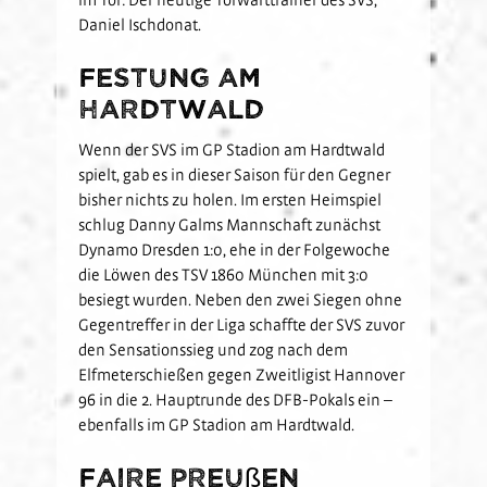
Daniel Ischdonat.
Festung am
Hardtwald
Wenn der SVS im GP Stadion am Hardtwald
spielt, gab es in dieser Saison für den Gegner
bisher nichts zu holen. Im ersten Heimspiel
schlug Danny Galms Mannschaft zunächst
Dynamo Dresden 1:0, ehe in der Folgewoche
die Löwen des TSV 1860 München mit 3:0
besiegt wurden. Neben den zwei Siegen ohne
Gegentreffer in der Liga schaffte der SVS zuvor
den Sensationssieg und zog nach dem
Elfmeterschießen gegen Zweitligist Hannover
96 in die 2. Hauptrunde des DFB-Pokals ein –
ebenfalls im GP Stadion am Hardtwald.
Faire Preußen