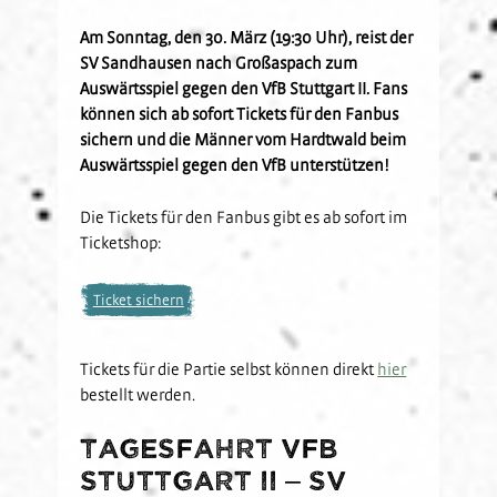
Kids-Club
Schulkooperationen
Jetzt Mitglied werden
U19
Fanclubs
Am Sonntag, den 30. März (19:30 Uhr), reist der
SV Sandhausen nach Großaspach zum
Hardtwald-Helden
Förderverein
Nachhaltigkeit
U17
Gästefans
Auswärtsspiel gegen den VfB Stuttgart II. Fans
Stadion am Hardtwald
Sandhäuser Kids
Vorfall melden
U16
können sich ab sofort Tickets für den Fanbus
Hast Du Nala gesehen?
U15
sichern und die Männer vom Hardtwald beim
Partner
Auswärtsspiel gegen den VfB unterstützen!
Vorstand
U14
Jobs
Partner-Familie
Historie
U13
Die Tickets für den Fanbus gibt es ab sofort im
Hospitality
U12
Ticketshop:
Sponsoring
Förderteam
Partner-Events
Ticket sichern
Tickets für die Partie selbst können direkt
hier
bestellt werden.
Tagesfahrt VfB
Stuttgart II – SV