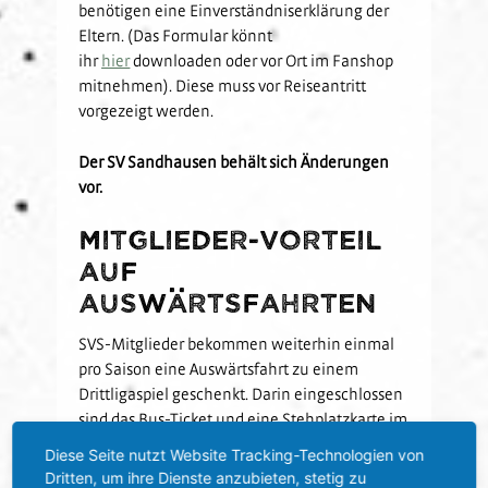
benötigen eine Einverständniserklärung der
Eltern. (Das Formular könnt
ihr
hier
downloaden oder vor Ort im Fanshop
mitnehmen). Diese muss vor Reiseantritt
vorgezeigt werden.
Der SV Sandhausen behält sich Änderungen
vor.
Mitglieder-Vorteil
auf
Auswärtsfahrten
SVS-Mitglieder bekommen weiterhin einmal
pro Saison eine Auswärtsfahrt zu einem
Drittligaspiel geschenkt. Darin eingeschlossen
sind das Bus-Ticket und eine Stehplatzkarte im
Gästeblock.
Diese Seite nutzt Website Tracking-Technologien von
Dritten, um ihre Dienste anzubieten, stetig zu