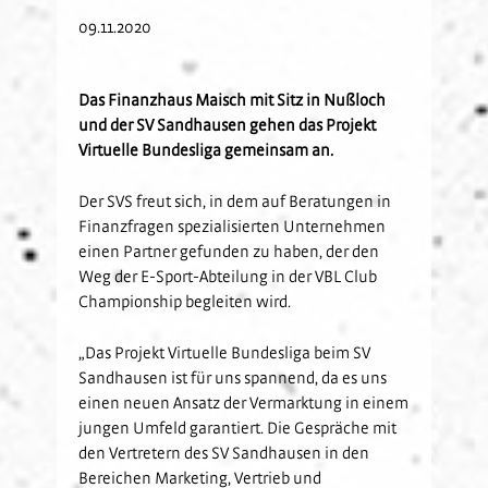
09.11.2020
Kids-Club
Schulkooperationen
Jetzt Mitglied werden
U19
Fanclubs
Hardtwald-Helden
Förderverein
Nachhaltigkeit
U17
Gästefans
Stadion am Hardtwald
Sandhäuser Kids
Vorfall melden
U16
Das Finanzhaus Maisch mit Sitz in Nußloch
und der SV Sandhausen gehen das Projekt
Hast Du Nala gesehen?
U15
Virtuelle Bundesliga gemeinsam an.
Partner
Vorstand
U14
Jobs
Partner-Familie
Historie
U13
Der SVS freut sich, in dem auf Beratungen in
Finanzfragen spezialisierten Unternehmen
Hospitality
U12
einen Partner gefunden zu haben, der den
Sponsoring
Förderteam
Weg der E-Sport-Abteilung in der VBL Club
Partner-Events
Championship begleiten wird.
„Das Projekt Virtuelle Bundesliga beim SV
Sandhausen ist für uns spannend, da es uns
einen neuen Ansatz der Vermarktung in einem
jungen Umfeld garantiert. Die Gespräche mit
den Vertretern des SV Sandhausen in den
Bereichen Marketing, Vertrieb und