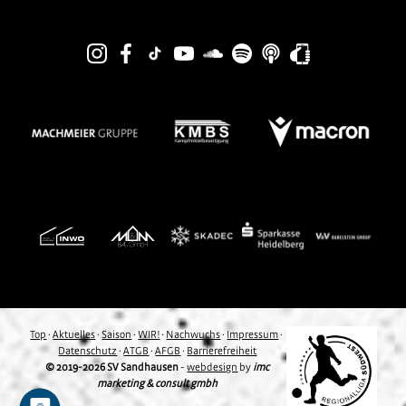
Top
·
Aktuelles
·
Saison
·
WIR!
·
Nachwuchs
·
Impressum
·
Datenschutz
·
ATGB
·
AFGB
·
Barrierefreiheit
© 2019-2026 SV Sandhausen
-
webdesign
by
imc
marketing & consult gmbh