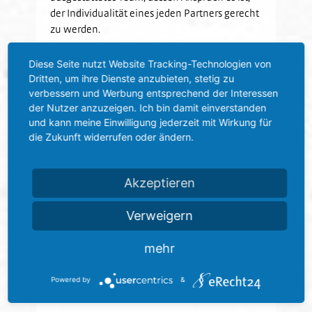
der Individualität eines jeden Partners gerecht
zu werden.
Mit der Möglichkeit, auf die Angebote von circa
Diese Seite nutzt Website Tracking-Technologien von
300 Banken, Versicherungen und
Dritten, um ihre Dienste anzubieten, stetig zu
verbessern und Werbung entsprechend der Interessen
Kapitalanlagegesellschaften für den Kunden
der Nutzer anzuzeigen. Ich bin damit einverstanden
zurückgreifen zu können, wurde das
und kann meine Einwilligung jederzeit mit Wirkung für
Finanzhaus Maisch im Oktober 2010 in
die Zukunft widerrufen oder ändern.
Nußloch offiziell eröffnet. Heute arbeitet das
Finanzhaus Maisch ausschließlich auf
Empfehlungsgeschäft.
Akzeptieren
Verweigern
Office Mix ist neuer Premium-P ...“
mehr
Zurück
Powered by
&
Business-Frühstück: SVS und AC ...“