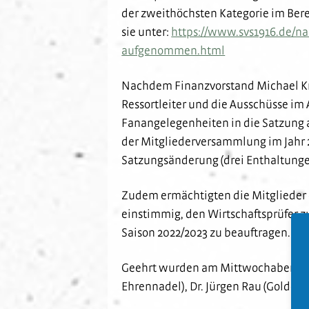
der zweithöchsten Kategorie im Bere
sie unter:
https://www.svs1916.de/na
aufgenommen.html
Nachdem Finanzvorstand Michael Kno
Ressortleiter und die Ausschüsse im
Fanangelegenheiten in die Satzung a
der Mitgliederversammlung im Jahr 
Satzungsänderung (drei Enthaltung
Zudem ermächtigten die Mitglieder 
einstimmig, den Wirtschaftsprüfer zu
Saison 2022/2023 zu beauftragen.
Geehrt wurden am Mittwochabend di
Ehrennadel), Dr. Jürgen Rau (Goldene