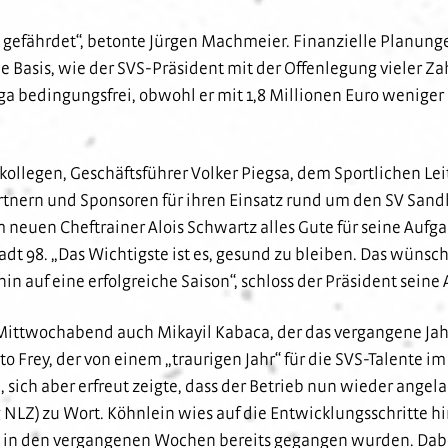
t gefährdet“, betonte Jürgen Machmeier. Finanzielle Planungen
ie Basis, wie der SVS-Präsident mit der Offenlegung vieler Z
2. Liga bedingungsfrei, obwohl er mit 1,8 Millionen Euro we
llegen, Geschäftsführer Volker Piegsa, dem Sportlichen Lei
artnern und Sponsoren für ihren Einsatz rund um den SV San
neuen Cheftrainer Alois Schwartz alles Gute für seine Aufg
dt 98. „Das Wichtigste ist es, gesund zu bleiben. Das wünsche
hin auf eine erfolgreiche Saison“, schloss der Präsident sein
ttwochabend auch Mikayil Kabaca, der das vergangene Jahr
 Frey, der von einem „traurigen Jahr“ für die SVS-Talente i
 sich aber erfreut zeigte, dass der Betrieb nun wieder angela
 NLZ) zu Wort. Köhnlein wies auf die Entwicklungsschritte h
 in den vergangenen Wochen bereits gegangen wurden. Dabe