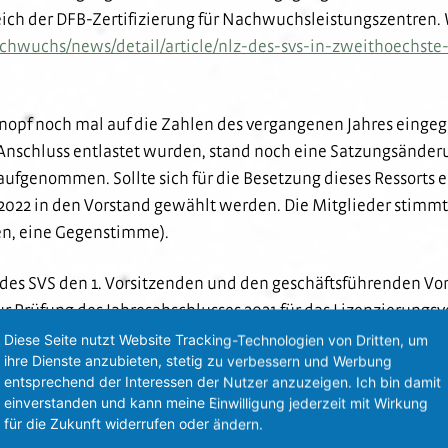
ich der DFB-Zertifizierung für Nachwuchsleistungszentren. 
chwuchs/news/detail/article/nlz-des-svs-in-zweithoechste-
pf noch mal auf die Zahlen des vergangenen Jahres eingeg
 Anschluss entlastet wurden, stand noch eine Satzungsänder
ufgenommen. Sollte sich für die Besetzung dieses Ressorts e
2022 in den Vorstand gewählt werden. Die Mitglieder stimmt
en, eine Gegenstimme).
des SVS den 1. Vorsitzenden und den geschäftsführenden V
r Prüfung des Jahresabschlusses 2021 für das Lizenzierungsve
Diese Seite nutzt Website Tracking-Technologien von Dritten, um
ihre Dienste anzubieten, stetig zu verbessern und Werbung
entsprechend der Interessen der Nutzer anzuzeigen. Ich bin damit
e langjährigen Mitglieder Max Rohm und (in Abwesenheit) 
einverstanden und kann meine Einwilligung jederzeit mit Wirkung
 Ehrennadel) sowie (ebenfalls in Abwesenheit) Hans-Joachim 
für die Zukunft widerrufen oder ändern.