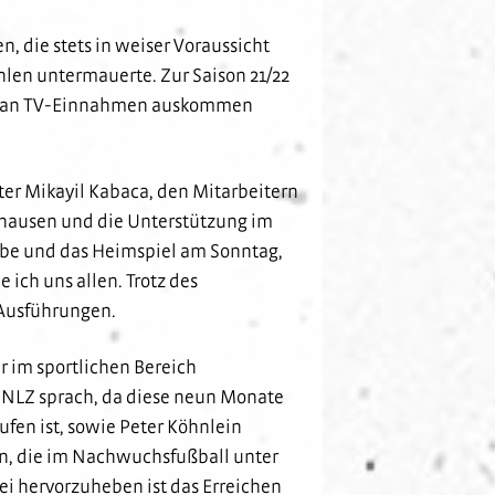
, die stets in weiser Voraussicht
ahlen untermauerte. Zur Saison 21/22
niger an TV-Einnahmen auskommen
ter Mikayil Kabaca, den Mitarbeitern
dhausen und die Unterstützung im
abe und das Heimspiel am Sonntag,
 ich uns allen. Trotz des
e Ausführungen.
 im sportlichen Bereich
m NLZ sprach, da diese neun Monate
ufen ist, sowie Peter Köhnlein
in, die im Nachwuchsfußball unter
i hervorzuheben ist das Erreichen