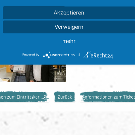
 die Möglichkeit, Fragen an den Vorstand des SV Sandhausen 
Akzeptieren
usen zur Erweiterung seiner sportlichen Anlagen – ein Them
gegriffen worden war. Jürgen Machmeier kündigte an, dass 
Verweigern
rzu informiert werden.
mehr
Powered by
&
en zum Eintrittskar ...“
Zurück
Informationen zum Ticketv