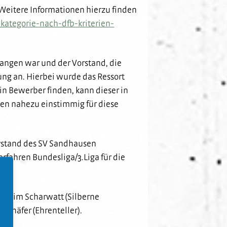
Weitere Informationen hierzu finden
kategorie-nach-dfb-kriterien-
angen war und der Vorstand, die
ung an. Hierbei wurde das Ressort
in Bewerber finden, kann dieser in
en nahezu einstimmig für diese
orstand des SV Sandhausen
rfahren Bundesliga/3.Liga für die
Achim Scharwatt (Silberne
Schäfer (Ehrenteller).