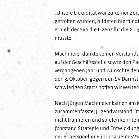
„Unsere Liquidität war zu keiner Zei
getroffen wurden, bildeten hierfür d
erhielt der SVS die Lizenz für die 
musste.
Machmeier dankte seinen Vorstandsko
auf der Geschäftsstelle sowie den P
vergangenen Jahr und wünschte dem 
den 3. Oktober, gegen den SV Darmsta
schwierigen Starts hoffen wir weiter
Nach Jürgen Machmeier kamen am Mi
zusammenfasste, Jugendvorstand Otto
nicht trainieren und spielen konnten,
(Vorstand Strategie und Entwicklung
neuer personeller Führung beim SVS