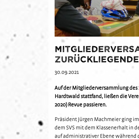
Mitgliedervers
zurückliegende
30.09.2021
Auf der Mitgliederversammlung des 
Hardtwald stattfand, ließen die Ver
2020) Revue passieren.
Präsident Jürgen Machmeier ging im e
dem SVS mit dem Klassenerhalt in der
auf administrativer Ebene während 