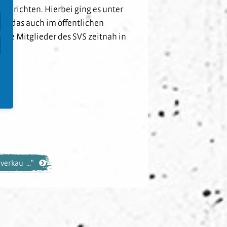
zu richten. Hierbei ging es unter
a, das auch im öffentlichen
die Mitglieder des SVS zeitnah in
erkau ...“