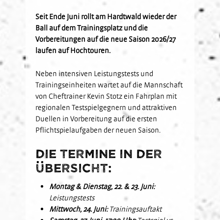
Kids-Club
Schulkooperationen
Jetzt Mitglied werden
U19
Fanclubs
Seit Ende Juni rollt am Hardtwald wieder der
Ball auf dem Trainingsplatz und die
Hardtwald-Helden
Förderverein
Nachhaltigkeit
U17
Gästefans
Vorbereitungen auf die neue Saison 2026/27
Stadion am Hardtwald
Sandhäuser Kids
Vorfall melden
U16
laufen auf Hochtouren.
Hast Du Nala gesehen?
U15
Partner
Neben intensiven Leistungstests und
Vorstand
U14
Trainingseinheiten wartet auf die Mannschaft
Jobs
Partner-Familie
Historie
U13
von Cheftrainer Kevin Stotz ein Fahrplan mit
Hospitality
U12
regionalen Testspielgegnern und attraktiven
Sponsoring
Duellen in Vorbereitung auf die ersten
Förderteam
Pflichtspielaufgaben der neuen Saison.
Partner-Events
Die Termine in der
Übersicht:
Montag & Dienstag, 22. & 23. Juni:
Leistungstests
Mittwoch, 24. Juni:
Trainingsauftakt
Samstag, 27. Juni, 17:30 Uhr:
Testspiel vs.