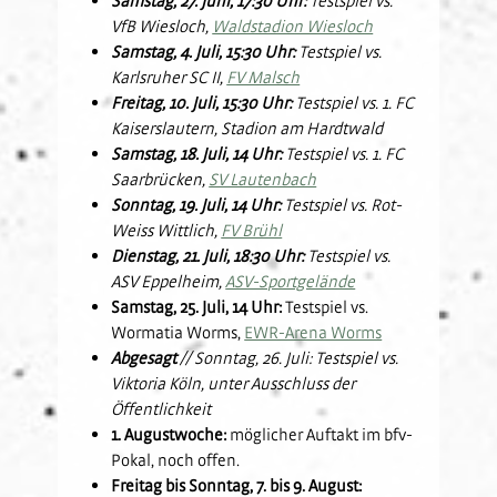
VfB Wiesloch,
Waldstadion Wiesloch
Samstag, 4. Juli, 15:30 Uhr:
Testspiel vs.
Karlsruher SC II,
FV Malsch
Freitag, 10. Juli, 15:30 Uhr:
Testspiel vs. 1. FC
Kaiserslautern, Stadion am Hardtwald
Samstag, 18. Juli, 14 Uhr:
Testspiel vs. 1. FC
Saarbrücken,
SV Lautenbach
Sonntag, 19. Juli, 14 Uhr:
Testspiel vs. Rot-
Weiss Wittlich,
FV Brühl
Dienstag, 21. Juli, 18:30 Uhr:
Testspiel vs.
ASV Eppelheim,
ASV-Sportgelände
Samstag, 25. Juli, 14 Uhr:
Testspiel vs.
Wormatia Worms,
EWR-Arena Worms
Abgesagt
// Sonntag, 26. Juli: Testspiel vs.
Viktoria Köln, unter Ausschluss der
Öffentlichkeit
1. Augustwoche:
möglicher Auftakt im bfv-
Pokal, noch offen.
Freitag bis Sonntag, 7. bis 9. August: