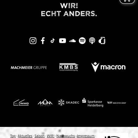
Top
·
Aktuelles
·
Saison
·
WIR!
·
Nachwuchs
·
Impressum
·