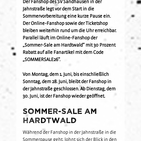
Der Fanshop des SV Sandhausen in der
Kids-Club
Schulkooperationen
Jetzt Mitglied werden
U19
Jahnstraße legt vor dem Start in die
Fanclubs
Sommervorbereitung eine kurze Pause ein.
Hardtwald-Helden
Förderverein
Nachhaltigkeit
U17
Gästefans
Der Online-Fanshop sowie der Ticketshop
Stadion am Hardtwald
Sandhäuser Kids
Vorfall melden
U16
bleiben weiterhin rund um die Uhr erreichbar.
Hast Du Nala gesehen?
U15
Parallel läuft im Online-Fanshop der
„Sommer-Sale am Hardtwald“ mit 30 Prozent
Partner
Vorstand
U14
Rabatt auf alle Fanartikel mit dem Code
Jobs
Partner-Familie
Historie
U13
„SOMMERSALE26“.
Hospitality
U12
Von Montag, dem 1. Juni, bis einschließlich
Sponsoring
Förderteam
Sonntag, dem 28. Juni, bleibt der Fanshop in
Partner-Events
der Jahnstraße geschlossen. Ab Dienstag, dem
30. Juni, ist der Fanshop wieder geöffnet.
Sommer-Sale am
Hardtwald
Während der Fanshop in der Jahnstraße in die
Sommerpause geht, lohnt sich der Blick in den