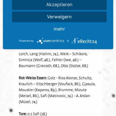
Auswärtsfahrt auf dem Programm: Am
Akzeptieren
Samstag, den 26. April, gastiert der SV
Sandhausen bei der SG Dynamo Dresden. Die
Verweigern
Partie im Rudolf-Harbig-Stadion startet um 14
Uhr.
mehr
Aufstellungen:
Powered by
&
SV Sandhausen:
Rehnen - Zander, Girdvainis,
Lorch, Lang (Halimi, 74.), Weik – Schikora,
Simnica (Wolf, 46.), Fehler (Iwe, 46.) –
Baumann (Granath, 68.), Otto (Stolze, 68.)
Rot-Weiss Essen:
Golz - Rios Alonso, Schultz,
Kraulich – Eitschberger (Voufack, 86.), Gjasula,
Moustier (Kaparos, 89.), Brumme, Mizuta
(Meisel, 86.), Safi (Matinovic, 74.) - A. Arslan
(Müsel, 74.)
Tore:
0:1 Safi (18.)