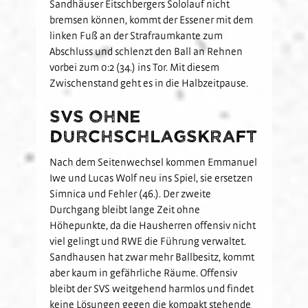
Sandhäuser Eitschbergers Sololauf nicht
bremsen können, kommt der Essener mit dem
linken Fuß an der Strafraumkante zum
Abschluss und schlenzt den Ball an Rehnen
vorbei zum 0:2 (34.) ins Tor. Mit diesem
Zwischenstand geht es in die Halbzeitpause.
SVS ohne
Durchschlagskraft
Nach dem Seitenwechsel kommen Emmanuel
Iwe und Lucas Wolf neu ins Spiel, sie ersetzen
Simnica und Fehler (46.). Der zweite
Durchgang bleibt lange Zeit ohne
Höhepunkte, da die Hausherren offensiv nicht
viel gelingt und RWE die Führung verwaltet.
Sandhausen hat zwar mehr Ballbesitz, kommt
aber kaum in gefährliche Räume. Offensiv
bleibt der SVS weitgehend harmlos und findet
keine Lösungen gegen die kompakt stehende