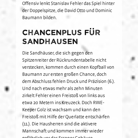
Offensiv lenkt Stanislav Fehler das Spiel hinter
der Doppelspitze, die David Otto und Dominic
Baumann bilden.
Chancenplus für
Sandhausen
Die Sandhäuser, die sich gegen den
Spitzenreiter der Rückrundentabelle nicht
verstecken, kommen durch einen Kopfball von
Baumann zur ersten großen Chance, doch
dem Abschluss fehlen Druck und Präzision (6.).
Und nach etwas mehr als zehn Minuten
zirkelt Fehler einen Freistoß von links aus
etwa 20 Metern ins Kreuzeck. Doch RWE-
Keeper Golz ist wachsam und kann den
Freistoß mit Hilfe der Querlatte entschärfen
(11.). Die Hausherren sind die aktivere
Mannschaft und kommen immer wieder
gefährlich vor das Essener Gehäuse.