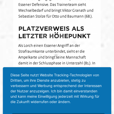
Essener Defensive. Das Trainerteam sieht
Wechselbedarf und bringt Viktor Granath und
Sebastian Stolze für Otto und Baumann (68.).
Platzverweis als
letzter Höhepunkt
Als Lorch einen Essener Angriff an der
Strafraumkante unterbindet, sieht er die
Ampelkarte und bringt seine Mannschaft
damit in der Schlussphase in Unterzahl (81.). In
dieser gelingt es den Schwarz-Weißen trotz
Bemühungen nicht mehr, den
Diese Seite nutzt Website Tracking-Technologien von
Anschlusstreffer zu erzielen.
Dritten, um ihre Dienste anzubieten, stetig zu
verbessern und Werbung entsprechend der Interessen
der Nutzer anzuzeigen. Ich bin damit einverstanden
SVS zu Gast in
und kann meine Einwilligung jederzeit mit Wirkung für
Dresden
die Zukunft widerrufen oder ändern.
Für den SV Sandhausen steht eine lange