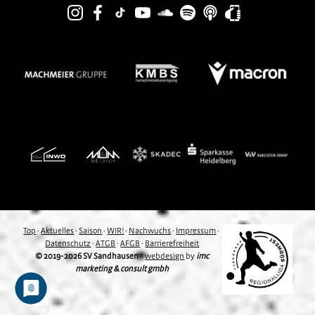
Top
·
Aktuelles
·
Saison
·
WIR!
·
Nachwuchs
·
Impressum
·
Datenschutz
·
ATGB
·
AFGB
·
Barrierefreiheit
© 2019-2026 SV Sandhausen
-
webdesign
by
imc
marketing & consult gmbh