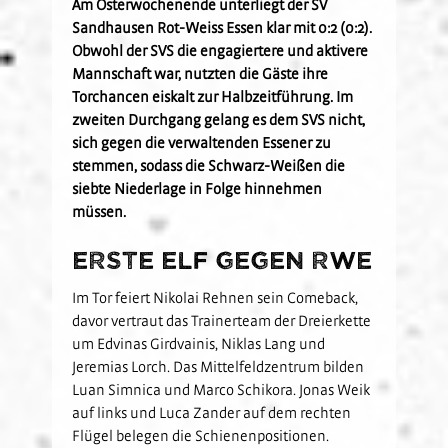
Am Osterwochenende unterliegt der SV
Kids-Club
Schulkooperationen
Jetzt Mitglied werden
U19
Sandhausen Rot-Weiss Essen klar mit 0:2 (0:2).
Fanclubs
Obwohl der SVS die engagiertere und aktivere
Hardtwald-Helden
Förderverein
Nachhaltigkeit
U17
Gästefans
Mannschaft war, nutzten die Gäste ihre
Stadion am Hardtwald
Sandhäuser Kids
Vorfall melden
U16
Torchancen eiskalt zur Halbzeitführung. Im
Hast Du Nala gesehen?
U15
zweiten Durchgang gelang es dem SVS nicht,
sich gegen die verwaltenden Essener zu
Partner
Vorstand
U14
stemmen, sodass die Schwarz-Weißen die
Jobs
Partner-Familie
Historie
U13
siebte Niederlage in Folge hinnehmen
Hospitality
müssen.
U12
Sponsoring
Förderteam
Erste Elf gegen RWE
Partner-Events
Im Tor feiert Nikolai Rehnen sein Comeback,
davor vertraut das Trainerteam der Dreierkette
um Edvinas Girdvainis, Niklas Lang und
Jeremias Lorch. Das Mittelfeldzentrum bilden
Luan Simnica und Marco Schikora. Jonas Weik
auf links und Luca Zander auf dem rechten
Flügel belegen die Schienenpositionen.