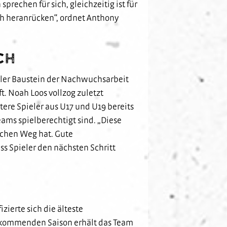
rechen für sich, gleichzeitig ist für
ch heranrücken“, ordnet Anthony
ch
raler Baustein der Nachwuchsarbeit
. Noah Loos vollzog zuletzt
ere Spieler aus U17 und U19 bereits
ams spielberechtigt sind. „Diese
ichen Weg hat. Gute
ss Spieler den nächsten Schritt
zierte sich die älteste
r kommenden Saison erhält das Team