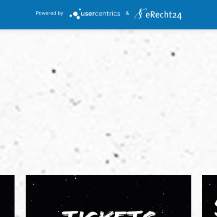
Zurück
lassenerhalt: SVS- ...“
U10 gewinnt Mini-WM am 
Powered by
&