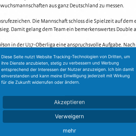
achwuchsmannschaften aus ganz Deutschland zu messen.
usrufezeichen. Die Mannschaft schloss die Spielzeit auf dem 
lsieg. Damit gelang dem Team ein bemerkenswertes Double au
ison in der U17-Oberliga eine anspruchsvolle Aufgabe. Nach 
ie Mannschaft den Klassenerhalt. Vor allem in der Rückrunde 
Diese Seite nutzt Website Tracking-Technologien von Dritten, um
spürbarer Entwicklung.
ihre Dienste anzubieten, stetig zu verbessern und Werbung
entsprechend der Interessen der Nutzer anzuzeigen. Ich bin damit
einverstanden und kann meine Einwilligung jederzeit mit Wirkung
llenmittelfeld auf dem fünften Platz und rundete damit das 
für die Zukunft widerrufen oder ändern.
wald-Campus ab.
usen schließt die Saison damit mit starken Mannschaftser
Akzeptieren
 erreichten Platzierungen, Titel und Übergänge in den Profi
Verweigern
chsarbeit des Vereins.
mehr