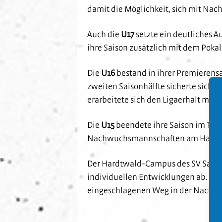
damit die Möglichkeit, sich mit N
Auch die
U17
setzte ein deutliches A
ihre Saison zusätzlich mit dem Poka
Die
U16
bestand in ihrer Premierensa
zweiten Saisonhälfte sicherte sich d
erarbeitete sich den Ligaerhalt mit 
Die
U15
beendete ihre Saison im Tabe
Nachwuchsmannschaften am Hardt
Der Hardtwald-Campus des SV Sandha
individuellen Entwicklungen ab. Die
eingeschlagenen Weg in der Nachwu