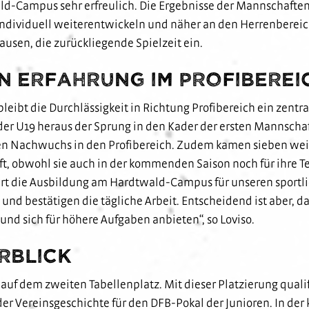
d-Campus sehr erfreulich. Die Ergebnisse der Mannschaften sp
 individuell weiterentwickeln und näher an den Herrenberei
ausen, die zurückliegende Spielzeit ein.
n Erfahrung im Profiberei
leibt die Durchlässigkeit in Richtung Profibereich ein zent
er U19 heraus der Sprung in den Kader der ersten Mannschaft
en Nachwuchs in den Profibereich. Zudem kamen sieben weit
ft, obwohl sie auch in der kommenden Saison noch für ihre Te
ert die Ausbildung am Hardtwald-Campus für unseren sportl
nd bestätigen die tägliche Arbeit. Entscheidend ist aber, da
d sich für höhere Aufgaben anbieten“, so Loviso.
erblick
uf dem zweiten Tabellenplatz. Mit dieser Platzierung qualifi
r Vereinsgeschichte für den DFB-Pokal der Junioren. In de