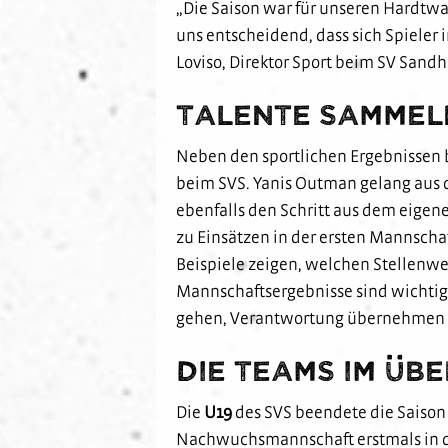
„Die Saison war für unseren Hardtwal
uns entscheidend, dass sich Spieler
Loviso, Direktor Sport beim SV Sandh
Talente sammel
Neben den sportlichen Ergebnissen b
beim SVS. Yanis Outman gelang aus d
ebenfalls den Schritt aus dem eigen
zu Einsätzen in der ersten Mannscha
Beispiele zeigen, welchen Stellenw
Mannschaftsergebnisse sind wichtig u
gehen, Verantwortung übernehmen un
Die Teams im Üb
Die
U19
des SVS beendete die Saison a
Nachwuchsmannschaft erstmals in de