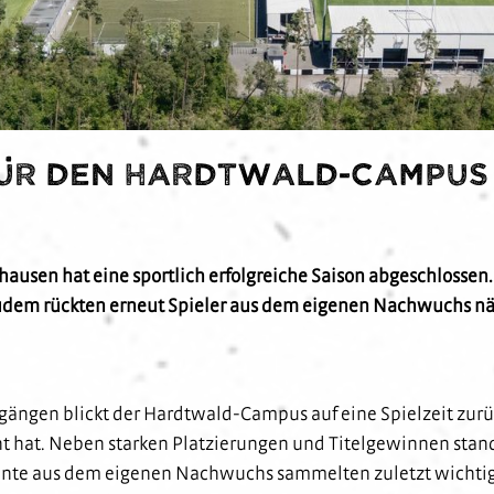
für den Hardtwald-Campus 
ausen hat eine sportlich erfolgreiche Saison abgeschloss
zudem rückten erneut Spieler aus dem eigenen Nachwuchs näh
rgängen blickt der Hardtwald-Campus auf eine Spielzeit zurü
t hat. Neben starken Platzierungen und Titelgewinnen stand
ente aus dem eigenen Nachwuchs sammelten zuletzt wichtige 