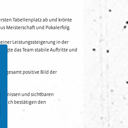
ersten Tabellenplatz ab und krönte
s Meisterschaft und Pokalerfolg.
einer Leistungssteigerung in der
zeigte das Team stabile Auftritte und
insgesamt positive Bild der
gebnissen und sichtbaren
bereich bestätigen den