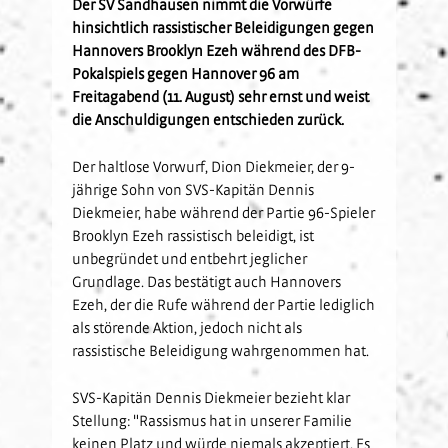
Der SV Sandhausen nimmt die Vorwürfe
Kids-Club
Schulkooperationen
Jetzt Mitglied werden
U19
hinsichtlich rassistischer Beleidigungen gegen
Fanclubs
Hannovers Brooklyn Ezeh während des DFB-
Hardtwald-Helden
Förderverein
Nachhaltigkeit
U17
Gästefans
Pokalspiels gegen Hannover 96 am
Stadion am Hardtwald
Sandhäuser Kids
Vorfall melden
U16
Freitagabend (11. August) sehr ernst und weist
Hast Du Nala gesehen?
U15
die Anschuldigungen entschieden zurück.
Partner
Vorstand
U14
Der haltlose Vorwurf, Dion Diekmeier, der 9-
Jobs
Partner-Familie
Historie
U13
jährige Sohn von SVS-Kapitän Dennis
Hospitality
U12
Diekmeier, habe während der Partie 96-Spieler
Brooklyn Ezeh rassistisch beleidigt, ist
Sponsoring
Förderteam
unbegründet und entbehrt jeglicher
Partner-Events
Grundlage. Das bestätigt auch Hannovers
Ezeh, der die Rufe während der Partie lediglich
als störende Aktion, jedoch nicht als
rassistische Beleidigung wahrgenommen hat.
SVS-Kapitän Dennis Diekmeier bezieht klar
Stellung: "Rassismus hat in unserer Familie
keinen Platz und würde niemals akzeptiert. Es