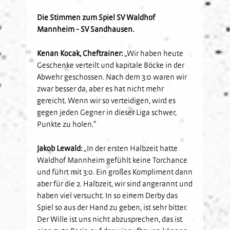
Kids-Club
Schulkooperationen
Jetzt Mitglied werden
U19
Fanclubs
Die Stimmen zum Spiel SV Waldhof
Mannheim - SV Sandhausen.
Hardtwald-Helden
Förderverein
Nachhaltigkeit
U17
Gästefans
Stadion am Hardtwald
Sandhäuser Kids
Vorfall melden
U16
Kenan Kocak, Cheftrainer:
„Wir haben heute
Hast Du Nala gesehen?
U15
Geschenke verteilt und kapitale Böcke in der
Partner
Abwehr geschossen. Nach dem 3:0 waren wir
Vorstand
U14
zwar besser da, aber es hat nicht mehr
Jobs
Partner-Familie
Historie
U13
gereicht. Wenn wir so verteidigen, wird es
Hospitality
U12
gegen jeden Gegner in dieser Liga schwer,
Sponsoring
Punkte zu holen.“
Förderteam
Partner-Events
Jakob Lewald:
„In der ersten Halbzeit hatte
Waldhof Mannheim gefühlt keine Torchance
und führt mit 3:0. Ein großes Kompliment dann
aber für die 2. Halbzeit, wir sind angerannt und
haben viel versucht. In so einem Derby das
Spiel so aus der Hand zu geben, ist sehr bitter.
Der Wille ist uns nicht abzusprechen, das ist