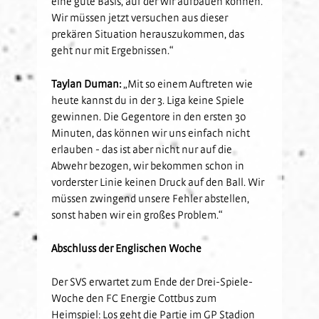
eine gute Basis, auf der wir aufbauen können.
Wir müssen jetzt versuchen aus dieser
prekären Situation herauszukommen, das
geht nur mit Ergebnissen.“
Taylan Duman:
„Mit so einem Auftreten wie
heute kannst du in der 3. Liga keine Spiele
gewinnen. Die Gegentore in den ersten 30
Minuten, das können wir uns einfach nicht
erlauben - das ist aber nicht nur auf die
Abwehr bezogen, wir bekommen schon in
vorderster Linie keinen Druck auf den Ball. Wir
müssen zwingend unsere Fehler abstellen,
sonst haben wir ein großes Problem.“
Abschluss der Englischen Woche
Der SVS erwartet zum Ende der Drei-Spiele-
Woche den FC Energie Cottbus zum
Heimspiel: Los geht die Partie im GP Stadion