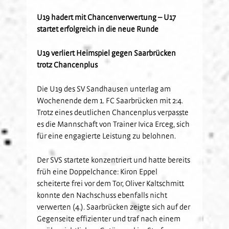
Kids-Club
Schulkooperationen
Jetzt Mitglied werden
U19
Fanclubs
U19 hadert mit Chancenverwertung – U17
startet erfolgreich in die neue Runde
Hardtwald-Helden
Förderverein
Nachhaltigkeit
U17
Gästefans
Stadion am Hardtwald
Sandhäuser Kids
Vorfall melden
U16
U19 verliert Heimspiel gegen Saarbrücken
Hast Du Nala gesehen?
U15
trotz Chancenplus
Partner
Vorstand
U14
Die U19 des SV Sandhausen unterlag am
Jobs
Partner-Familie
Historie
U13
Wochenende dem 1. FC Saarbrücken mit 2:4.
Hospitality
U12
Trotz eines deutlichen Chancenplus verpasste
Sponsoring
es die Mannschaft von Trainer Ivica Erceg, sich
Förderteam
für eine engagierte Leistung zu belohnen.
Partner-Events
Der SVS startete konzentriert und hatte bereits
früh eine Doppelchance: Kiron Eppel
scheiterte frei vor dem Tor, Oliver Kaltschmitt
konnte den Nachschuss ebenfalls nicht
verwerten (4.). Saarbrücken zeigte sich auf der
Gegenseite effizienter und traf nach einem