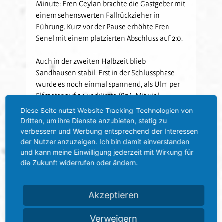
Minute: Eren Ceylan brachte die Gastgeber mit
einem sehenswerten Fallrückzieher in
Führung. Kurz vor der Pause erhöhte Eren
Senel mit einem platzierten Abschluss auf 2:0.
Auch in der zweiten Halbzeit blieb
Sandhausen stabil. Erst in der Schlussphase
wurde es noch einmal spannend, als Ulm per
Elfmeter auf 2:1 verkürzte (85.). Mit viel
Leidenschaft verteidigte der SVS den
Diese Seite nutzt Website Tracking-Technologien von
Vorsprung über die Zeit.
Dritten, um ihre Dienste anzubieten, stetig zu
verbessern und Werbung entsprechend der Interessen
Am kommenden Wochenende warten gleich
der Nutzer anzuzeigen. Ich bin damit einverstanden
und kann meine Einwilligung jederzeit mit Wirkung für
drei Heimspiele auf die Nachwuchsteams des
die Zukunft widerrufen oder ändern.
SV Sandhausen. Im NLZ-Bereich sowie in den
Oberligen stehen spannende Duelle an:
Akzeptieren
U17:
SV Sandhausen – FC Bayern
München,
NLZ-Liga Vorrunde Gruppe E,
Verweigern
Sonntag, 07.09., Anstoß: 11 Uhr