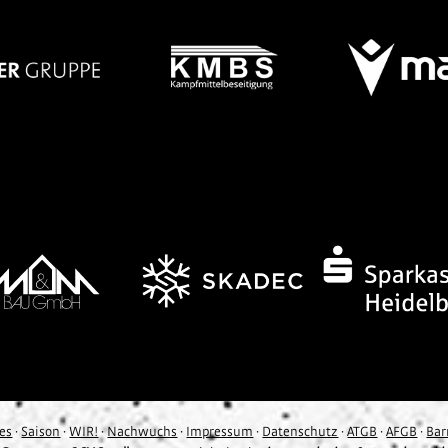
les
·
Saison
·
WIR!
·
Nachwuchs
·
Impressum
·
Datenschutz
·
ATGB
·
AFGB
·
Bar