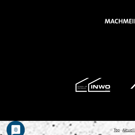
Top
·
Aktuel