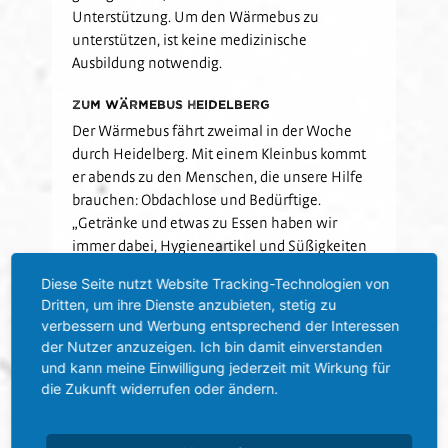
Unterstützung. Um den Wärmebus zu
unterstützen, ist keine medizinische
Ausbildung notwendig.
Zum Wärmebus Heidelberg
Der Wärmebus fährt zweimal in der Woche
durch Heidelberg. Mit einem Kleinbus kommt
er abends zu den Menschen, die unsere Hilfe
brauchen: Obdachlose und Bedürftige.
„Getränke und etwas zu Essen haben wir
immer dabei, Hygieneartikel und Süßigkeiten
sind ebenfalls an Bord. Die medizinische
Diese Seite nutzt Website Tracking-Technologien von
Notfallausrüstung ist selbstverständlich, aber
Dritten, um ihre Dienste anzubieten, stetig zu
neben der praktischen Hilfe zählt vor allem
verbessern und Werbung entsprechend der Interessen
auch die menschliche Wärme, die den
der Nutzer anzuzeigen. Ich bin damit einverstanden
Betroffenen von den freiwilligen Helferinnen
und kann meine Einwilligung jederzeit mit Wirkung für
und Helfern entgegengebracht wird“,
die Zukunft widerrufen oder ändern.
berichtet Sarah Marx, die Koordinatorin des
Wärmebusses. Doch was genau ist der