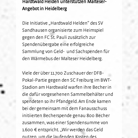
Hardtwald Helden unterstützen Malteser-
Kids-Club
Schulkooperationen
Jetzt Mitglied werden
U19
Angebot in Heidelberg
Fanclubs
Hardtwald-Helden
Förderverein
Nachhaltigkeit
U17
Gästefans
Die Initiative „Hardtwald Helden“ des SV
Stadion am Hardtwald
Sandhäuser Kids
Vorfall melden
U16
Sandhausen organisierte zum Heimspiel
Hast Du Nala gesehen?
U15
gegen den FC St. Pauli zusätzlich zur
Spendenübergabe eine erfolgreiche
Partner
Vorstand
U14
Sammlung von Geld- und Sachspenden für
Jobs
Partner-Familie
Historie
U13
den Wärmebus der Malteser Heidelberg.
Hospitality
U12
Viele der über 11.700 Zuschauer der DFB-
Sponsoring
Förderteam
Pokal-Partie gegen den SC Freiburg im BWT-
Partner-Events
Stadion am Hardtwald warfen ihre Becher in
die dafür vorgesehenen Sammelbehälter und
spendeten so ihr Pfandgeld. Am Ende kamen
bei der gemeinsam mit dem Fanausschuss
initiierten Becherspende genau 800 Becher
zusammen, was einer Spendensumme von
1.600 € entspricht. „Wir werden das Geld
nutzen, um die laufenden Kosten des