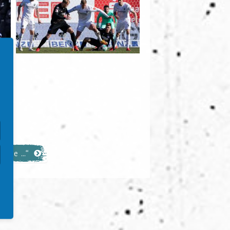
aine ...“