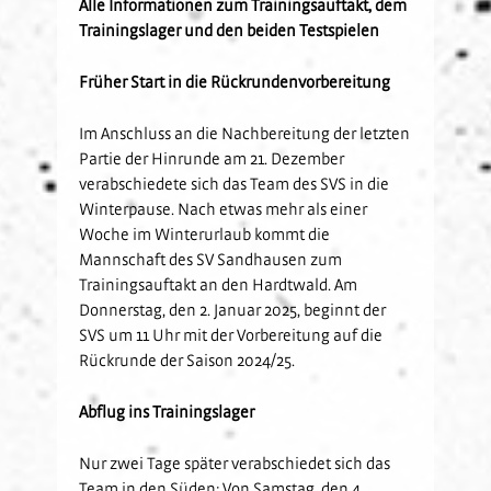
Alle Informationen zum Trainingsauftakt, dem
Kids-Club
Schulkooperationen
Jetzt Mitglied werden
U19
Trainingslager und den beiden Testspielen
Fanclubs
Hardtwald-Helden
Förderverein
Nachhaltigkeit
U17
Gästefans
Früher Start in die Rückrundenvorbereitung
Stadion am Hardtwald
Sandhäuser Kids
Vorfall melden
U16
Hast Du Nala gesehen?
U15
Im Anschluss an die Nachbereitung der letzten
Partie der Hinrunde am 21. Dezember
Partner
Vorstand
U14
verabschiedete sich das Team des SVS in die
Jobs
Partner-Familie
Historie
U13
Winterpause. Nach etwas mehr als einer
Hospitality
U12
Woche im Winterurlaub kommt die
Mannschaft des SV Sandhausen zum
Sponsoring
Förderteam
Trainingsauftakt an den Hardtwald. Am
Partner-Events
Donnerstag, den 2. Januar 2025, beginnt der
SVS um 11 Uhr mit der Vorbereitung auf die
Rückrunde der Saison 2024/25.
Abflug ins Trainingslager
Nur zwei Tage später verabschiedet sich das
Team in den Süden: Von Samstag, den 4.