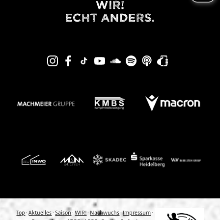
Top
·
Aktuelles
·
Saison
·
WIR!
·
Nachwuchs
·
Impressum
·