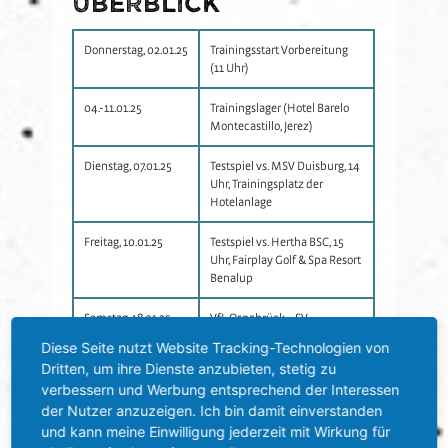
Überblick
Donnerstag, 02.01.25
Trainingsstart Vorbereitung
(11 Uhr)
04.-11.01.25
Trainingslager (Hotel Barelo
Montecastillo, Jerez)
Dienstag, 07.01.25
Testspiel vs. MSV Duisburg, 14
Uhr, Trainingsplatz der
Hotelanlage
Freitag, 10.01.25
Testspiel vs. Hertha BSC, 15
Uhr, Fairplay Golf & Spa Resort
Benalup
Samstag, 18.01.25
VfL Osnabrück – SV
Sandhausen (14 Uhr, 3. Liga,
Diese Seite nutzt Website Tracking-Technologien von
20. Spieltag)
Dritten, um ihre Dienste anzubieten, stetig zu
verbessern und Werbung entsprechend der Interessen
der Nutzer anzuzeigen. Ich bin damit einverstanden
Spieltage 22-26 zeitgenau ange ...“
und kann meine Einwilligung jederzeit mit Wirkung für
Zurück