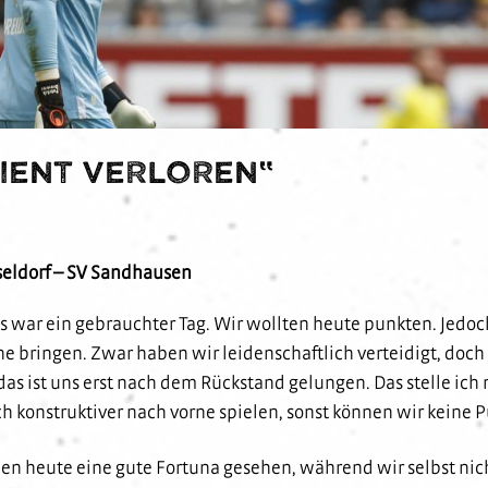
ient verloren“
seldorf – SV Sandhausen
s war ein gebrauchter Tag. Wir wollten heute punkten. Jedo
e bringen. Zwar haben wir leidenschaftlich verteidigt, doch d
das ist uns erst nach dem Rückstand gelungen. Das stelle ich
h konstruktiver nach vorne spielen, sonst können wir keine P
en heute eine gute Fortuna gesehen, während wir selbst nic