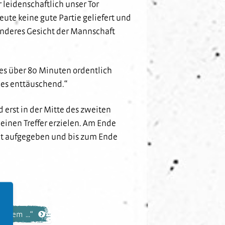
 leidenschaftlich unser Tor
eute keine gute Partie geliefert und
 anderes Gesicht der Mannschaft
es über 80 Minuten ordentlich
t es enttäuschend.“
d erst in der Mitte des zweiten
einen Treffer erzielen. Am Ende
ht aufgegeben und bis zum Ende
r dem ...“