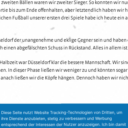
zweiten Bällen waren wir zweiter Sieger. So konnten wir nur
rtie bis zum Ende offenhalten, aber letztendlich haben wir h
ichen Fußball unserer ersten drei Spiele habe ich heute ein
sseldorf der unangenehme und eklige Gegner sein und haben 
h einen abgefälschten Schuss in Rückstand. Alles in allem is
 Halbzeit war Düsseldorf klar die bessere Mannschaft. Wir sin
n. In dieser Phase ließen wir weniger zu und könnten sogar 
 danach ließen wir die Köpfe hängen. Dennoch haben wir nic
Diese Seite nutzt Website Tracking-Technologien von Dritten, um
ihre Dienste anzubieten, stetig zu verbessern und Werbung
verliert in Düsseld ...“
Zurück
Wichtige Informationen vo
entsprechend der Interessen der Nutzer anzuzeigen. Ich bin damit