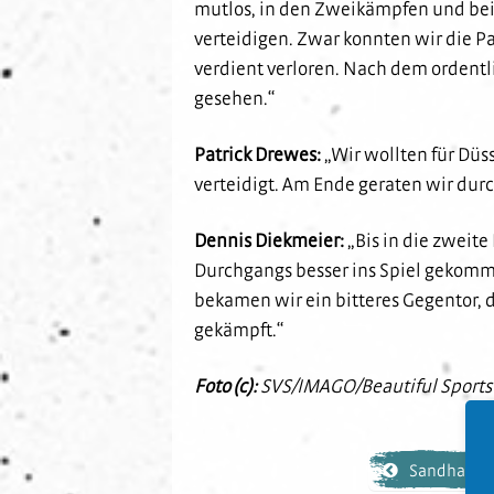
mutlos, in den Zweikämpfen und bei 
verteidigen. Zwar konnten wir die Pa
verdient verloren. Nach dem ordentl
gesehen.“
Patrick Drewes:
„Wir wollten für Dü
verteidigt. Am Ende geraten wir durc
Dennis Diekmeier:
„Bis in die zweite
Durchgangs besser ins Spiel gekomme
bekamen wir ein bitteres Gegentor,
gekämpft.“
Foto (c):
SVS/IMAGO/Beautiful Sports
Sandhausen 