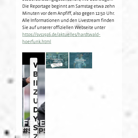
Die Reportage beginnt am Samstag etwa zehn
Minuten vor dem Anpfiff, also gegen 12:50 Uhr.
Alle Informationen und den Livestream finden
Sie auf unserer offiziellen Webseite unter
https://svs1916.de/aktuelles/hardtwald-
hoerfunk.html
Wir
benötigen
Ihre
Zustimmung,
um
den
Youtube-
Service
zu