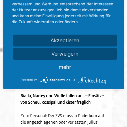
verbessern und Werbung entsprechend der Interessen
hohe Intensität gehen kann. Mit Steffen
der Nutzer anzuzeigen. Ich bin damit einverstanden
Baumgart ist der Trainer schon sehr lange am
und kann meine Einwilligung jederzeit mit Wirkung für
Werk, seine Handschrift ist klar zu erkennen.
die Zukunft widerrufen oder ändern.
Jeder Spieler beim SC Paderborn will immer
den Ball haben. Eine Mannschaft, die von
hinten herausspielt, die schnell in
Akzeptieren
Umschaltsituationen kommt. Da müssen wir
dagegenhalten. Wir haben der Mannschaft
Verweigern
einen einfachen, aber guten Plan mit auf den
Weg gegeben und sind zuversichtlich, dass wir
mehr
am Ende etwas Zählbares mitnehmen
können“, so Kleppinger vor der Partie beim
Powered by
&
aktuellen Tabellenzehnten.
Biada, Nartey und Wulle fallen aus – Einsätze
von Scheu, Rossipal und Kister fraglich
Zum Personal: Der SVS muss in Paderborn auf
die angeschlagenen oder verletzten Julius