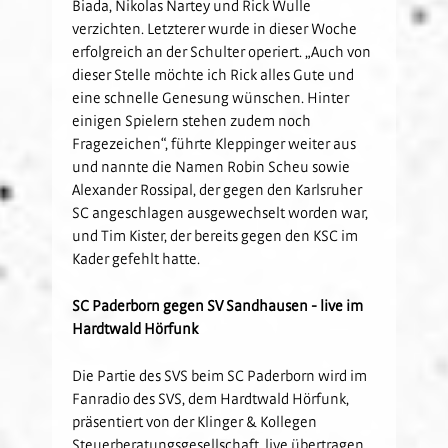
Biada, Nikolas Nartey und Rick Wulle
verzichten. Letzterer wurde in dieser Woche
erfolgreich an der Schulter operiert. „Auch von
dieser Stelle möchte ich Rick alles Gute und
eine schnelle Genesung wünschen. Hinter
einigen Spielern stehen zudem noch
Fragezeichen“, führte Kleppinger weiter aus
und nannte die Namen Robin Scheu sowie
Alexander Rossipal, der gegen den Karlsruher
SC angeschlagen ausgewechselt worden war,
und Tim Kister, der bereits gegen den KSC im
Kader gefehlt hatte.
SC Paderborn gegen SV Sandhausen - live im
Hardtwald Hörfunk
Die Partie des SVS beim SC Paderborn wird im
Fanradio des SVS, dem Hardtwald Hörfunk,
präsentiert von der Klinger & Kollegen
Steuerberatungsgesellschaft, live übertragen.