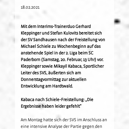
18.02.2021
Kids-Club
Schulkooperationen
Jetzt Mitglied werden
U19
Fanclubs
Hardtwald-Helden
Förderverein
Nachhaltigkeit
U17
Gästefans
Stadion am Hardtwald
Sandhäuser Kids
Vorfall melden
U16
Mit dem Interims-Trainerduo Gerhard
Kleppinger und Stefan Kulovits bereitet sich
Hast Du Nala gesehen?
U15
der SV Sandhausen nach der Freistellung von
Partner
Vorstand
U14
Michael Schiele zu Wochenbeginn auf das
Jobs
Partner-Familie
Historie
U13
anstehende Spiel in der 2. Liga beim SC
Paderborn (Samstag, 20. Februar, 13 Uhr) vor.
Hospitality
U12
Kleppinger sowie Mikayil Kabaca, Sportlicher
Sponsoring
Förderteam
Leiter des SVS, äußerten sich am
Partner-Events
Donnerstagvormittag zur aktuellen
Entwicklung am Hardtwald.
Kabaca nach Schiele-Freistellung: „Die
Ergebnisse haben leider gefehlt“
Am Montag hatte sich der SVS im Anschluss an
eine intensive Analyse der Partie gegen den