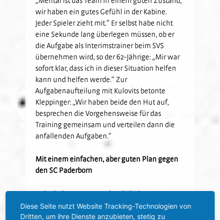
wir haben ein gutes Gefühl in der Kabine.
Jeder Spieler zieht mit.“ Er selbst habe nicht
eine Sekunde lang überlegen müssen, ob er
die Aufgabe als Interimstrainer beim SVS
übernehmen wird, so der 62-Jährige: „Mir war
sofort klar, dass ich in dieser Situation helfen
kann und helfen werde.“ Zur
Aufgabenaufteilung mit Kulovits betonte
Kleppinger: „Wir haben beide den Hut auf,
besprechen die Vorgehensweise für das
Training gemeinsam und verteilen dann die
anfallenden Aufgaben.“
Mit einem einfachen, aber guten Plan gegen
den SC Paderborn
In Paderborn erwartet den SVS eine
anspruchsvolle Aufgabe. „Der SC Paderborn
Diese Seite nutzt Website Tracking-Technologien von
verfügt über einen spielstarken Kader, der eine
Dritten, um ihre Dienste anzubieten, stetig zu