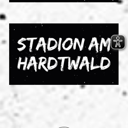
Powered
by
Usercentrics
Consent
Management
Platform