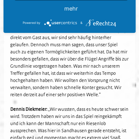
verdient gewonnen.“
mehr
Uwe Koschinat:
„In der Anfangsphase haben wir ganz
schwer ins Spiel gefunden, wir haben die Darmstädter
Powered by
&
etwas passiver und defensiver erwartet. Die Initiative ging
direkt vom Gast aus, wir sind sehr häufig hinterher
gelaufen. Dennoch muss man sagen, dass unser Spiel
auch zu eigenen Tormöglichkeiten geführt hat. Da hat mir
besonders gefallen, dass wir über die Flügel Angriffe bis zur
Grundlinie vorgetragen haben. Was mir nach unserem
Treffer gefallen hat, ist dass wir weiterhin das Tempo
hochgehalten haben. Wir wollten den Vorsprung nicht
verwalten, sondern haben schnelle Konter gesucht. Wir
reiten derzeit auf einer sehr positiven Welle.“
Dennis Diekmeier:
„Wir wussten, dass es heute schwer sein
wird. Trotzdem haben wir uns in das Spiel reingekämpft
und ich kann der Mannschaft nur ein Riesenlob
aussprechen. Was hier in Sandhausen gerade entsteht, ist
einfach geil und momentan macht es extrem viel Spaß,