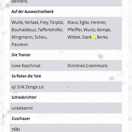
Behrens
Auf der Auswechselbank
Wulle
,
Verlaat
,
Frey
,
Türpitz
,
Klaus
,
Egbo
,
Hertner
,
Bouhaddouz
,
Taffertshofer
,
Pfeiffer
,
Wurtz
,
Kempe
,
Klingmann
,
Scheu
,
Wittek
,
Stark
,
Berko
Paurevic
Die Trainer
Uwe Koschinat
Dimitrios Grammozis
So fielen die Tore
47. Erik Zenga 1:0
-
Schiedsrichter
unbekannt
Zuschauer
7681