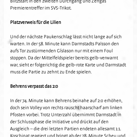
Blitzstart in den zweiten Durchgang und Zengas
Premierentreffer im SVS-Trikot.
Platzverweis für die Lilien
Und der nächste Paukenschlag lässt nicht lange auf sich
warten. In der 58. Minute kann Darmstadts Palsson den
aufs Tor zustürmenden Gíslason nur mit einem Foul
stoppen. Da der Mittelfeldspieler bereits gelb-verwarnt
war, sieht er folgerichtig die gelb-rote Karte und Darmstadt
muss die Partie zu zehnt zu Ende spielen.
Behrens verpasst das 2:0
In der 74. Minute kann Behrens beinahe auf 2:0 erhöhen,
doch sein Volley von rechts rauscht haarscharf am linken
Pfosten vorbei. Trotz Unterzahl übernimmt Darmstadt in
der Schlussphase die Initiative und drückt auf den
Ausgleich – die drei letzten Partien endeten allesamt 1:1.
Koschinat reagiert und bringt ab der 78. Minute Scheu und