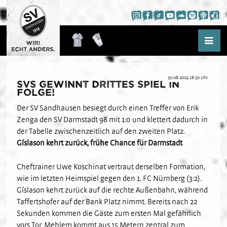
30.08.2019 18:30 Uhr
SVS gewinnt drittes Spiel in
Aktuelles
Folge!
News
Der SV Sandhausen besiegt durch einen Treffer von Erik
Saison
Presse
Zenga den SV Darmstadt 98 mit 1:0 und klettert dadurch in
Kader
der Tabelle zwischenzeitlich auf den zweiten Platz.
Hardtwald-Hörfunk
WIR!
Gíslason kehrt zurück, frühe Chance für Darmstadt
Spielplan
Hardtwald-TV
Hardtwald-Challenge
Tabelle
Podcast
Cheftrainer Uwe Koschinat vertraut derselben Formation,
Nachwuchs
Statistik
wie im letzten Heimspiel gegen den 1. FC Nürnberg (3:2).
App
Fans
Über das NLZ
Gíslason kehrt zurück auf die rechte Außenbahn, während
Termine
Trauer am Hardtwald
Taffertshofer auf der Bank Platz nimmt. Bereits nach 22
Verein
Teams
Sekunden kommen die Gäste zum ersten Mal gefährlich
Fanausschuss
vors Tor. Mehlem kommt aus 15 Metern zentral zum
Kids-Club
Schulkooperationen
Jetzt Mitglied werden
U19