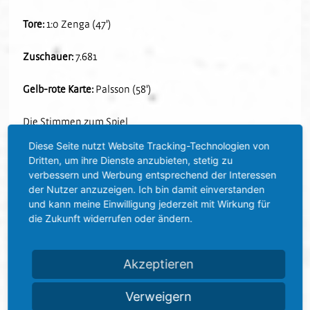
Tore:
1:0 Zenga (47')
Zuschauer:
7.681
Gelb-rote Karte:
Palsson (58')
Die Stimmen zum Spiel
Diese Seite nutzt Website Tracking-Technologien von
Mikayil Kabaca:
„Das war von der ersten Minute an ein hart
Dritten, um ihre Dienste anzubieten, stetig zu
umkämpftes Spiel mit der Riesenchance für Darmstadt
verbessern und Werbung entsprechend der Interessen
nach nur ein paar Sekunden. Mit der Zeit sind wir dann
der Nutzer anzuzeigen. Ich bin damit einverstanden
etwas besser ins Spiel gekommen, weil die Mannschaft die
und kann meine Einwilligung jederzeit mit Wirkung für
zugegebenermaßen unerwartete Spielweise der
die Zukunft widerrufen oder ändern.
Darmstädter angenommen hat. Wir haben einmal mehr
gesehen, dass man in dieser Liga gegen keinen Gegner
Akzeptieren
auch nur eine Sekunde lang nachlassen darf, auch nicht
gegen zehn Mann. Wenn man sich am Ende aber die
Verweigern
Chancen ansieht, dann würde ich sagen, wir haben