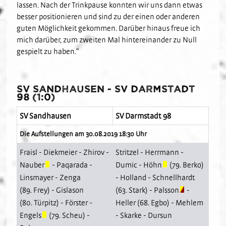
lassen. Nach der Trinkpause konnten wir uns dann etwas
besser positionieren und sind zu der einen oder anderen
guten Möglichkeit gekommen. Darüber hinaus freue ich
mich darüber, zum zweiten Mal hintereinander zu Null
gespielt zu haben.“
SV Sandhausen - SV Darmstadt
98 (1:0)
SV Sandhausen
SV Darmstadt 98
Die Aufstellungen am 30.08.2019 18:30 Uhr
Fraisl
-
Diekmeier
-
Zhirov
-
Stritzel
-
Herrmann
-
Nauber
-
Paqarada
-
Dumic
-
Höhn
(79.
Berko
)
Linsmayer
-
Zenga
-
Holland
-
Schnellhardt
(89.
Frey
) -
Gislason
(63.
Stark
) -
Palsson
-
(80.
Türpitz
) -
Förster
-
Heller
(68.
Egbo
) -
Mehlem
Engels
(79.
Scheu
) -
-
Skarke
-
Dursun