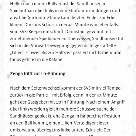
Heller nach einem Ballverlust der Sandhäuser im
Spielaufbau über links in den Strafraum eindringen und
abschließen kann. Zhirov kann letzten Endes zur Ecke
klären. Dursuns Schuss in der 41. Minute wird ebenfalls
vom SVS-Keeper entschärft. Darmstadt gewinnt mit
zunehmender Spieldauer an Oberwasser, Sandhausen tut
sich in der Vorwärtsbewegung gegen dicht gestaffelte
„Lilien“ schwer. Bis zur Halbzeit passiert nichts mehr und
torlos geht es in die Kabine.
Zenga trifft zur 1:0-Führung
Nach dem Seitenwechsel kommt der SVS mit viel Tempo
zurück in die Partie – mit Erfolg, denn in der 47. Minute
geht der Gastgeber mit 1:0 in Führung. Nach einem Angriff
über links werden gleich mehrere Schussversuche der
Sandhäuser geblockt, ehe Zenga in halbrechter Position
an den Ball kommt, einen Lilien-Verteidiger clever
umkurvt und überlegt ins linke untere Eck zielt. Der