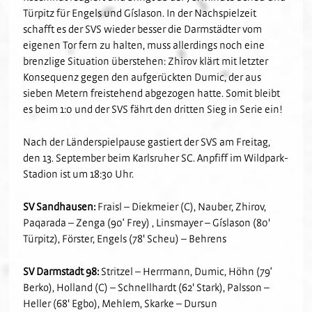
Türpitz für Engels und Gíslason. In der Nachspielzeit
schafft es der SVS wieder besser die Darmstädter vom
eigenen Tor fern zu halten, muss allerdings noch eine
brenzlige Situation überstehen: Zhirov klärt mit letzter
Konsequenz gegen den aufgerückten Dumic, der aus
sieben Metern freistehend abgezogen hatte. Somit bleibt
es beim 1:0 und der SVS fährt den dritten Sieg in Serie ein!
Nach der Länderspielpause gastiert der SVS am Freitag,
den 13. September beim Karlsruher SC. Anpfiff im Wildpark-
Stadion ist um 18:30 Uhr.
SV Sandhausen:
Fraisl – Diekmeier (C), Nauber, Zhirov,
Paqarada – Zenga (90‘ Frey) , Linsmayer – Gíslason (80'
Türpitz), Förster, Engels (78' Scheu) – Behrens
SV Darmstadt 98:
Stritzel – Herrmann, Dumic, Höhn (79‘
Berko), Holland (C) – Schnellhardt (62' Stark), Palsson –
Heller (68' Egbo), Mehlem, Skarke – Dursun