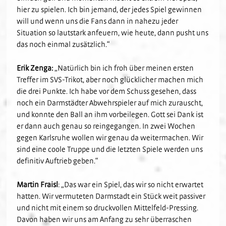
hier zu spielen. Ich bin jemand, der jedes Spiel gewinnen
will und wenn uns die Fans dann in nahezu jeder
Situation so lautstark anfeuern, wie heute, dann pusht uns
das noch einmal zusätzlich.“
Erik Zenga:
„Natürlich bin ich froh über meinen ersten
Treffer im SVS-Trikot, aber noch glücklicher machen mich
die drei Punkte. Ich habe vor dem Schuss gesehen, dass
noch ein Darmstädter Abwehrspieler auf mich zurauscht,
und konnte den Ball an ihm vorbeilegen. Gott sei Dank ist
er dann auch genau so reingegangen. In zwei Wochen
gegen Karlsruhe wollen wir genau da weitermachen. Wir
sind eine coole Truppe und die letzten Spiele werden uns
definitiv Auftrieb geben.“
Martin Fraisl
: „Das war ein Spiel, das wir so nicht erwartet
hatten. Wir vermuteten Darmstadt ein Stück weit passiver
und nicht mit einem so druckvollen Mittelfeld-Pressing.
Davon haben wir uns am Anfang zu sehr überraschen