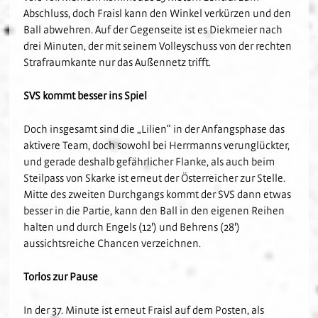
Fanclubs
Abschluss, doch Fraisl kann den Winkel verkürzen und den
Hardtwald-Helden
Förderverein
Nachhaltigkeit
U17
Gästefans
Ball abwehren. Auf der Gegenseite ist es Diekmeier nach
Stadion am Hardtwald
Sandhäuser Kids
Vorfall melden
U16
drei Minuten, der mit seinem Volleyschuss von der rechten
Strafraumkante nur das Außennetz trifft.
Hast Du Nala gesehen?
U15
Partner
Vorstand
U14
SVS kommt besser ins Spiel
Jobs
Partner-Familie
Historie
U13
Hospitality
Doch insgesamt sind die „Lilien“ in der Anfangsphase das
U12
aktivere Team, doch sowohl bei Herrmanns verunglückter,
Sponsoring
Förderteam
und gerade deshalb gefährlicher Flanke, als auch beim
Partner-Events
Steilpass von Skarke ist erneut der Österreicher zur Stelle.
Mitte des zweiten Durchgangs kommt der SVS dann etwas
besser in die Partie, kann den Ball in den eigenen Reihen
halten und durch Engels (12') und Behrens (28')
aussichtsreiche Chancen verzeichnen.
Torlos zur Pause
In der 37. Minute ist erneut Fraisl auf dem Posten, als