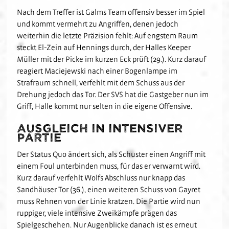
Nach dem Treffer ist Galms Team offensiv besser im Spiel
und kommt vermehrt zu Angriffen, denen jedoch
weiterhin die letzte Präzision fehlt: Auf engstem Raum
steckt El-Zein auf Hennings durch, der Halles Keeper
Müller mit der Picke im kurzen Eck prüft (29.). Kurz darauf
reagiert Maciejewski nach einer Bogenlampe im
Strafraum schnell, verfehlt mit dem Schuss aus der
Drehung jedoch das Tor. Der SVS hat die Gastgeber nun im
Griff, Halle kommt nur selten in die eigene Offensive.
Ausgleich in intensiver
Partie
Der Status Quo ändert sich, als Schuster einen Angriff mit
einem Foul unterbinden muss, für das er verwarnt wird.
Kurz darauf verfehlt Wolfs Abschluss nur knapp das
Sandhäuser Tor (36.), einen weiteren Schuss von Gayret
muss Rehnen von der Linie kratzen. Die Partie wird nun
ruppiger, viele intensive Zweikämpfe prägen das
Spielgeschehen. Nur Augenblicke danach ist es erneut