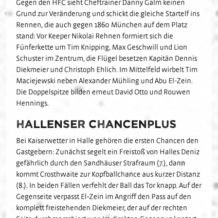
Gegen den HFC sieht Cheftrainer Danny Galm keinen
Fanclubs
Grund zur Veränderung und schickt die gleiche Startelf ins
Hardtwald-Helden
Förderverein
Nachhaltigkeit
U17
Gästefans
Rennen, die auch gegen 1860 München auf dem Platz
Stadion am Hardtwald
Sandhäuser Kids
Vorfall melden
U16
stand: Vor Keeper Nikolai Rehnen formiert sich die
Hast Du Nala gesehen?
U15
Fünferkette um Tim Knipping, Max Geschwill und Lion
Partner
Schuster im Zentrum, die Flügel besetzen Kapitän Dennis
Vorstand
U14
Diekmeier und Christoph Ehlich. Im Mittelfeld wirbelt Tim
Jobs
Partner-Familie
Historie
U13
Maciejewski neben Alexander Mühling und Abu El-Zein.
Hospitality
U12
Die Doppelspitze bilden erneut David Otto und Rouwen
Sponsoring
Hennings.
Förderteam
Partner-Events
Hallenser Chancenplus
Bei Kaiserwetter in Halle gehören die ersten Chancen den
Gastgebern: Zunächst segelt ein Freistoß von Halles Deniz
gefährlich durch den Sandhäuser Strafraum (7.), dann
kommt Crosthwaite zur Kopfballchance aus kurzer Distanz
(8.). In beiden Fällen verfehlt der Ball das Tor knapp. Auf der
Gegenseite verpasst El-Zein im Angriff den Pass auf den
komplett freistehenden Diekmeier, der auf der rechten