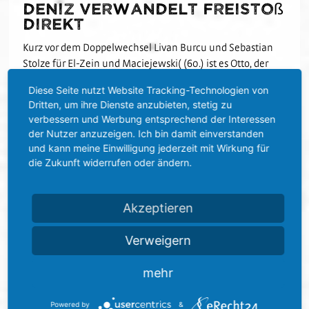
Deniz verwandelt Freistoß
direkt
Kurz vor dem Doppelwechsel Livan Burcu und Sebastian
Stolze für El-Zein und Maciejewski( (60.) ist es Otto, der
beinahe den ersten Treffer nach einer Standardsituation
Diese Seite nutzt Website Tracking-Technologien von
erzielt. Doch er bringt nicht genug Druck hinter das Leder,
Dritten, um ihre Dienste anzubieten, stetig zu
sodass der Keeper den Ball fangen kann. Auf der
verbessern und Werbung entsprechend der Interessen
Gegenseite bringt Geschwill einen Hallenser Angriff mit
der Nutzer anzuzeigen. Ich bin damit einverstanden
einem Foulspiel zum Erliegen. Zentral vor Rehnens Kasten
und kann meine Einwilligung jederzeit mit Wirkung für
ist es erneut Deniz, der den Freistoß unhaltbar in den
die Zukunft widerrufen oder ändern.
Winkel schlenzt und zum zweiten Mal an diesem Tag trifft
(65.). Nach dem Gegentor ersetzt Franck Evina
Abwehrspieler Schuster, sodass der SVS auf ein 4-3-3
Akzeptieren
umstellt.
Verweigern
Vorentscheidung mitten in
Sandhäuser Aufbäumen
mehr
Nach einem Foul im Mittelfeld schaltet Ehlich schneller
als der Rest und bedient Hennings, der nur an Müllers
Powered by
&