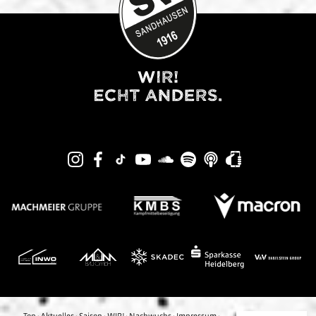
Top
·
Aktuelles
·
Saison
·
WIR!
·
Nachwuchs
·
Impressum
·