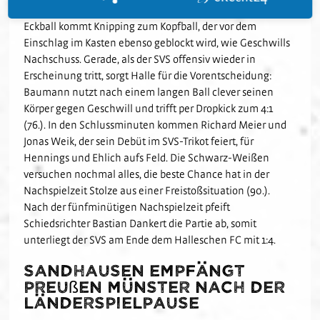
handlungsschneller Parade scheitert (72.). Nach einem
Eckball kommt Knipping zum Kopfball, der vor dem
Einschlag im Kasten ebenso geblockt wird, wie Geschwills
Nachschuss. Gerade, als der SVS offensiv wieder in
Erscheinung tritt, sorgt Halle für die Vorentscheidung:
Baumann nutzt nach einem langen Ball clever seinen
Körper gegen Geschwill und trifft per Dropkick zum 4:1
(76.). In den Schlussminuten kommen Richard Meier und
Jonas Weik, der sein Debüt im SVS-Trikot feiert, für
Hennings und Ehlich aufs Feld. Die Schwarz-Weißen
versuchen nochmal alles, die beste Chance hat in der
Nachspielzeit Stolze aus einer Freistoßsituation (90.).
Nach der fünfminütigen Nachspielzeit pfeift
Schiedsrichter Bastian Dankert die Partie ab, somit
unterliegt der SVS am Ende dem Halleschen FC mit 1:4.
Sandhausen empfängt
Preußen Münster nach der
Länderspielpause