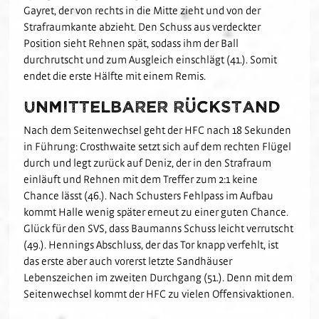
Gayret, der von rechts in die Mitte zieht und von der
Strafraumkante abzieht. Den Schuss aus verdeckter
Position sieht Rehnen spät, sodass ihm der Ball
durchrutscht und zum Ausgleich einschlägt (41.). Somit
endet die erste Hälfte mit einem Remis.
Unmittelbarer Rückstand
Nach dem Seitenwechsel geht der HFC nach 18 Sekunden
in Führung: Crosthwaite setzt sich auf dem rechten Flügel
durch und legt zurück auf Deniz, der in den Strafraum
einläuft und Rehnen mit dem Treffer zum 2:1 keine
Chance lässt (46.). Nach Schusters Fehlpass im Aufbau
kommt Halle wenig später erneut zu einer guten Chance.
Glück für den SVS, dass Baumanns Schuss leicht verrutscht
(49.). Hennings Abschluss, der das Tor knapp verfehlt, ist
das erste aber auch vorerst letzte Sandhäuser
Lebenszeichen im zweiten Durchgang (51.). Denn mit dem
Seitenwechsel kommt der HFC zu vielen Offensivaktionen.