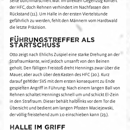
Seite durchmarschiert war. Im direkten Gegenzug kontert
der HFC, doch Rehnen verhindert im Nachfassen den
Rückstand (11.). Um Halle in der ersten Viertelstunde
gefährlich zu werden, fehlt den Männern vom Hardtwald
die letzte Präzision.
Führungstreffer als
Startschuss
Otto zeigt nach Ehlichs Zuspiel eine starke Drehung an der
Strafraumkante, wird jedoch unsanft von den Beinen
geholt. Den fälligen Freistoß dreht Hennings zwar über die
Mauer, aber auch über den Kasten des HFC (20.). Kurz
darauf geht der SVS mit dem ersten konsequent zu Ende
gespielten Angriff in Führung: Nach einem langen Ball von
Rehnen schaltet Hennings schnell um und schickt El-Zein
in den Strafraum. Dieser behält halblinks vor dem Tor die
Übersicht und bedient am langen Pfosten Maciejewski,
der völlig freistehend zum 1:0 einschieben kann (23.).
Halle im Griff