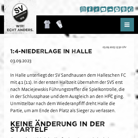
03.09.2023 13:30 Uhr
1:4-Niederlage in Halle
Aktuelles
03.09.2023
News
Saison
Presse
In Halle unterliegt der SV Sandhausen dem Halleschen FC
Kader
Hardtwald-Hörfunk
mit 4:1 (1:1). In der ersten Halbzeit übernahm der SVS erst
WIR!
Spielplan
nach Maciejewskis Führungstreffer die Spielkontrolle, die
Hardtwald-TV
Hardtwald-Challenge
in der Schlussphase und dem Ausgleich an den HFC ging.
Tabelle
Podcast
Nachwuchs
Unmittelbar nach dem Wiederanpfiff dreht Halle die
Statistik
App
Partie, um am Ende den Platz als Sieger zu verlassen.
Fans
Über das NLZ
Termine
Trauer am Hardtwald
Keine Änderung in der
Verein
Teams
Startelf
Fanausschuss
Kids-Club
Schulkooperationen
Jetzt Mitglied werden
U19