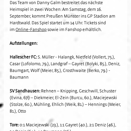
Das Team von Danny Galm bestreitet das nächste
Heimspiel in zwei Wochen: Am Samstag, dem 16.
September, kommt Preußen Münster ins GP Stadion am
Hardtwald. Das Spiel startet um 14 Uhr. Tickets sind
im
Online-Fanshop
sowie im Fanshop erhältlich.
Aufstellungen:
Hallescher FC:
S. Müller - Halangk, Nietfeld (Vollert, 75.),
Casar (Lofolomo, 79.), Landgraf – Gayret (Bolyki, 85.), Deniz,
Baumgart, Wolf (Meier, 85.), Crosthwaite (Berko, 79.) -
Baumann
SV Sandhausen:
Rehnen – Knipping, Geschwill, Schuster
(Evina, 67.) – Diekmeier, El-Zein (Burcu, 60.), Maciejewski
(Stolze, 60.), Mühling, Ehlich (Weik, 81.) – Hennings (Meier,
81.), Otto
Tore:
0:1 Maciejewski (23.), 1:1 Gayret (40.), 2:1 Deniz (46.),