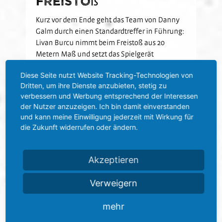
Freistoß
Kurz vor dem Ende geht das Team von Danny
Galm durch einen Standardtreffer in Führung:
Livan Burcu nimmt beim Freistoß aus 20
Metern Maß und setzt das Spielgerät
gefühlvoll an der Mauer vorbei neben den
Diese Seite nutzt Website Tracking-Technologien von
rechten Pfosten (88.). Mit der letzten Aktion
Dritten, um ihre Dienste anzubieten, stetig zu
erhält der SVS sogar noch die Chance, die
verbessern und Werbung entsprechend der Interessen
Führung auszubauen: Nach einem Tiefenlauf
der Nutzer anzuzeigen. Ich bin damit einverstanden
von Burcu bringt dieser einen scharfen
und kann meine Einwilligung jederzeit mit Wirkung für
Flachpass in die Mitte, den der eingewechselte
die Zukunft widerrufen oder ändern.
Meier im Rutschen nur um Zentimeter
verpasst (90.).
Akzeptieren
Stimmen zum Spiel
Verweigern
Matthias Imhof:
„Wir haben gegen einen
Gegner aus der 2. Bundesliga gut mitgehalten
mehr
und uns am Ende mit dem verdienten Sieg
belohnt. Nun gilt es, am Samstag an diese