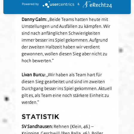
Powered by
&
Leistung anzuknüpfen.“
Danny Galm:
„Beide Teams hatten heute mit
Umstellungen und Ausfällen zu kämpfen. Wir
sind nach anfänglichen Schwierigkeiten
immer besser ins Spiel gekommen. Aufgrund
der zweiten Halbzeit haben wir verdient
gewonnen, wollen diesen Sieg aber nicht zu
hoch bewerten.“
Livan Burcu:
„Wir haben als Team hart für
diesen Sieg gearbeitet und sind im zweiten
Durchgang besser ins Spiel gekommen. Aktuell
gilt es, als Team eine noch stärkere Einheit zu
werden.“
Statistik
SV Sandhausen:
Rehnen (Klein, 46.) –
Knipping, Geschwill (Ben Balla, 46.), Boller