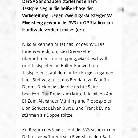
Der SV Sandhausen startet mit einem
Kids-Club
Schulkooperationen
Jetzt Mitglied werden
U19
Testspielsieg in die heiße Phase der
Fanclubs
Vorbereitung. Gegen Zweitliga-Aufsteiger SV
Hardtwald-Helden
Förderverein
Nachhaltigkeit
U17
Gästefans
Elversberg gewann der SVS im GP Stadion am
Stadion am Hardtwald
Sandhäuser Kids
Vorfall melden
U16
Hardtwald verdient mit 2:1 (0:1).
Hast Du Nala gesehen?
U15
Nikolai Rehnen hütet das Tor des SVS. Die
Partner
Vorstand
U14
Innenverteidigung der Dreierkette
Jobs
Partner-Familie
Historie
U13
übernehmen Tim Knipping, Max Geschwill
Hospitality
U12
und Testspieler Jan Boller. Ein weiterer
Testspieler ist auf dem linken Flügel zugange:
Sponsoring
Förderteam
Luca Stellwagen ist das Pendant zu Kapitän
Partner-Events
Dennis Diekmeier, der die rechte Seite
beackert. Das Dreieck im Mittelfeld bilden Abu
El-Zein, Alexander Mühling und Probespieler
Lion Schuster. Livan Burcu und Franck Evina
stürmen als Doppelspitze.
Zu Beginn des Spiels steht der SVS sicher in der
Defensive, während sich Elversberg den Ball