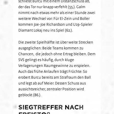
schließt Burcu mit einem Distanzschuss ab,
der das Tor nur knapp verfehlt (55.). Galm
nimmt nach etwas mehr als einer Stunde zwei
weitere Wechsel vor: Für El-Zein und Boller
kommen Joe-Joe Richardson und U19-Spieler
Diamant Lokaj neu ins Spiel (62.).
Die zweite Spielhälfte ist über weite Strecken
ausgeglichen: Beide Teams kommen zu
Chancen, die jedoch ohne Ertrag bleiben. Dem
SVS gelingt es häufig, durch kluge
Verlagerungen Raumgewinne zu erspielen.
Auch das frühe Anlaufen trägt Früchte: So
erobert Burcu bereits am Strafraum den Ball
und legt ab auf Meier. Dessen Schuss aus
aussichtsreicher, zentraler Position wird
geblockt (86.).
Siegtreffer nach