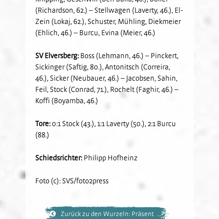
(Richardson, 62.) – Stellwagen (Laverty, 46.), El-
Zein (Lokaj, 62.), Schuster, Mühling, Diekmeier
(Ehlich, 46.) – Burcu, Evina (Meier, 46.)
SV Elversberg:
Boss (Lehmann, 46.) – Pinckert,
Sickinger (Saftig, 80.), Antonitsch (Correira,
46.), Sicker (Neubauer, 46.) – Jacobsen, Sahin,
Feil, Stock (Conrad, 71.), Rochelt (Faghir, 46.) –
Koffi (Boyamba, 46.)
Tore:
0:1 Stock (43.), 1:1 Laverty (50.), 2:1 Burcu
(88.)
Schiedsrichter:
Philipp Hofheinz
Foto (c): SVS/foto2press
Zurück zu den Wurzeln: Präsent ...“