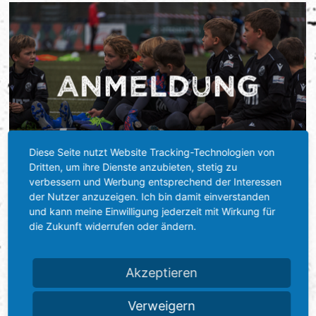
Fanclubs
Hardtwald-Helden
Förderverein
Nachhaltigkeit
U17
Gästefans
Stadion am Hardtwald
Sandhäuser Kids
Vorfall melden
U16
Hast Du Nala gesehen?
U15
Partner
Vorstand
U14
Jobs
Partner-Familie
Historie
U13
Hospitality
U12
Sponsoring
Diese Seite nutzt Website Tracking-Technologien von
Förderteam
Dritten, um ihre Dienste anzubieten, stetig zu
Partner-Events
verbessern und Werbung entsprechend der Interessen
der Nutzer anzuzeigen. Ich bin damit einverstanden
und kann meine Einwilligung jederzeit mit Wirkung für
die Zukunft widerrufen oder ändern.
Akzeptieren
Verweigern