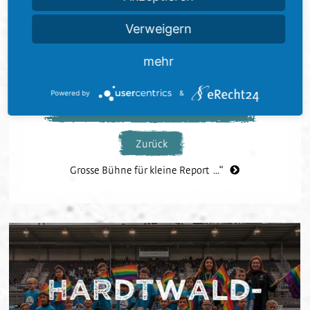
Grundschüler/-innen der dritten und vierten
Klassen. Mehr Infos unter:
step-kickt.de
Verweigern
mehr
Powered by
&
Menschenwürde schützen – unser ...“
Zurück
Grosse Bühne für kleine Report ...“