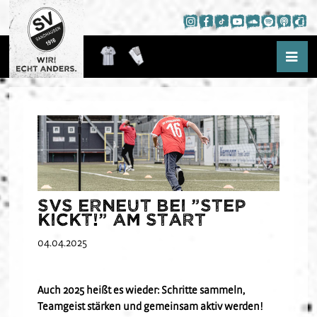
Aktuelles
News
Saison
Presse
Kader
Hardtwald-Hörfunk
WIR!
Spielplan
SVS erneut bei "step
Hardtwald-TV
Hardtwald-Challenge
kickt!" am Start
Tabelle
Podcast
Nachwuchs
04.04.2025
Statistik
App
Fans
Über das NLZ
Termine
Trauer am Hardtwald
Auch 2025 heißt es wieder: Schritte sammeln,
Verein
Teams
Fanausschuss
Teamgeist stärken und gemeinsam aktiv werden!
Kids-Club
Schulkooperationen
Jetzt Mitglied werden
U19