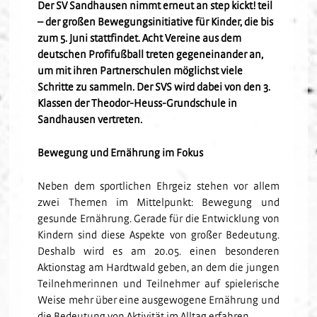
Der SV Sandhausen nimmt erneut an step kickt! teil
Fanclubs
– der großen Bewegungsinitiative für Kinder, die bis
Hardtwald-Helden
Förderverein
Nachhaltigkeit
U17
Gästefans
zum 5. Juni stattfindet. Acht Vereine aus dem
Stadion am Hardtwald
Sandhäuser Kids
Vorfall melden
U16
deutschen Profifußball treten gegeneinander an,
Hast Du Nala gesehen?
U15
um mit ihren Partnerschulen möglichst viele
Partner
Schritte zu sammeln. Der SVS wird dabei von den 3.
Vorstand
U14
Klassen der Theodor-Heuss-Grundschule in
Jobs
Partner-Familie
Historie
U13
Sandhausen vertreten.
Hospitality
U12
Sponsoring
Bewegung und Ernährung im Fokus
Förderteam
Partner-Events
Neben dem sportlichen Ehrgeiz stehen vor allem
zwei Themen im Mittelpunkt: Bewegung und
gesunde Ernährung. Gerade für die Entwicklung von
Kindern sind diese Aspekte von großer Bedeutung.
Deshalb wird es am 20.05. einen besonderen
Aktionstag am Hardtwald geben, an dem die jungen
Teilnehmerinnen und Teilnehmer auf spielerische
Weise mehr über eine ausgewogene Ernährung und
die Bedeutung von Aktivität im Alltag erfahren.