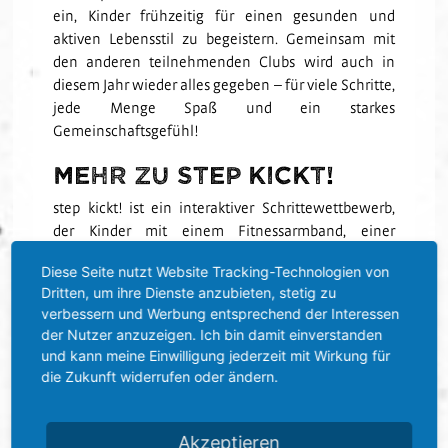
ein, Kinder frühzeitig für einen gesunden und
aktiven Lebensstil zu begeistern. Gemeinsam mit
den anderen teilnehmenden Clubs wird auch in
diesem Jahr wieder alles gegeben – für viele Schritte,
jede Menge Spaß und ein starkes
Gemeinschaftsgefühl!
Mehr zu step kickt!
step kickt! ist ein interaktiver Schrittewettbewerb,
der Kinder mit einem Fitnessarmband, einer
spannenden Webseite sowie der step-App zu mehr
Diese Seite nutzt Website Tracking-Technologien von
Bewegung im Alltag motiviert. Das Programm greift
Dritten, um ihre Dienste anzubieten, stetig zu
den Trend digitaler Medien auf, um die Kinder auf
verbessern und Werbung entsprechend der Interessen
attraktive Art und Weise für einen aktiven Lebensstil
der Nutzer anzuzeigen. Ich bin damit einverstanden
und gesunde Ernährung zu begeistern. In
und kann meine Einwilligung jederzeit mit Wirkung für
Kooperation mit Proficlubs der Bundesliga und 2.
die Zukunft widerrufen oder ändern.
Bundesliga präsentieren die DFL Stiftung und die
fit4future foundation mit step kickt! eine wichtige
und attraktive Bewegungsmotivation für
Akzeptieren