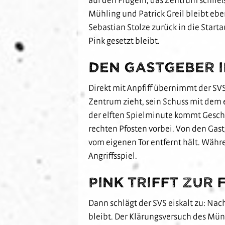
Mühling und Patrick Greil bleibt eben
Sebastian Stolze zurück in die Star
Pink gesetzt bleibt.
Den Gastgeber i
Direkt mit Anpfiff übernimmt der SVS
Zentrum zieht, sein Schuss mit dem
der elften Spielminute kommt Geschw
rechten Pfosten vorbei. Von den Gas
vom eigenen Tor entfernt hält. Währ
Angriffsspiel.
Pink trifft zur
Dann schlägt der SVS eiskalt zu: Nac
bleibt. Der Klärungsversuch des Mün