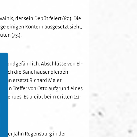
is, der sein Debüt feiert (67.). Die
olge einigen Kontern ausgesetzt sieht,
ten (73.).
 brandgefährlich. Abschlüsse von El-
h auch die Sandhäuser bleiben
nuten ersetzt Richard Meier
hlt ein Treffer von Otto aufgrund eines
Niehues. Es bleibt beim dritten 1:1-
ührer Jahn Regensburg in der