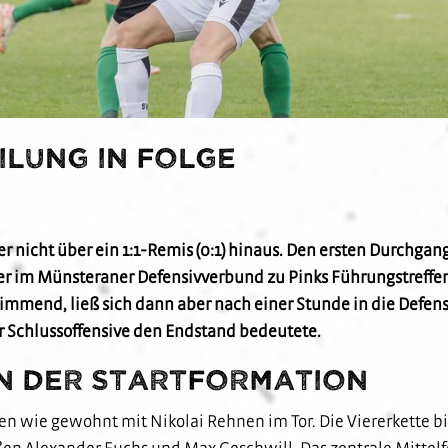
ilung in Folge
nicht über ein 1:1-Remis (0:1) hinaus. Den ersten Durchgan
 im Münsteraner Defensivverbund zu Pinks Führungstreffer. I
immend, ließ sich dann aber nach einer Stunde in die Defe
r Schlussoffensive den Endstand bedeutete.
in der Startformation
n wie gewohnt mit Nikolai Rehnen im Tor. Die Viererkette b
ßen Alexander Fuchs und Max Geschwill. Das zentrale Mittelf