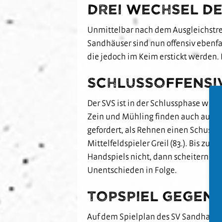
Drei Wechsel d
Unmittelbar nach dem Ausgleichstreff
Sandhäuser sind nun offensiv ebenfall
die jedoch im Keim erstickt werden. 
Schlussoffensiv
Der SVS ist in der Schlussphase wie
Zein und Mühling finden auch aufgr
gefordert, als Rehnen einen Schuss 
Mittelfeldspieler Greil (83.). Bis zum
Handspiels nicht, dann scheitern Mei
Unentschieden in Folge.
Topspiel gegen
Auf dem Spielplan des SV Sandhause