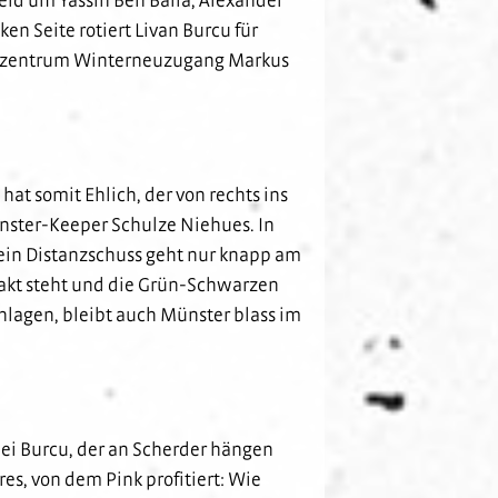
en Seite rotiert Livan Burcu für
turmzentrum Winterneuzugang Markus
at somit Ehlich, der von rechts ins
nster-Keeper Schulze Niehues. In
sein Distanzschuss geht nur knapp am
pakt steht und die Grün-Schwarzen
hlagen, bleibt auch Münster blass im
bei Burcu, der an Scherder hängen
es, von dem Pink profitiert: Wie