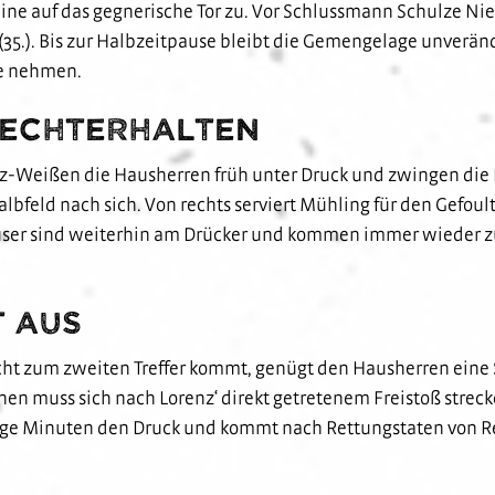
eine auf das gegnerische Tor zu. Vor Schlussmann Schulze Nie
35.). Bis zur Halbzeitpause bleibt die Gemengelage unveränd
ne nehmen.
rechterhalten
z-Weißen die Hausherren früh unter Druck und zwingen die 
lbfeld nach sich. Von rechts serviert Mühling für den Gefoult
dhäuser sind weiterhin am Drücker und kommen immer wiede
t aus
icht zum zweiten Treffer kommt, genügt den Hausherren eine
n muss sich nach Lorenz‘ direkt getretenem Freistoß strecken
nige Minuten den Druck und kommt nach Rettungstaten von 