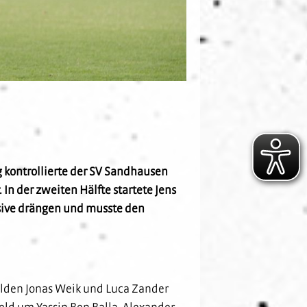
g kontrollierte der SV Sandhausen
n der zweiten Hälfte startete Jens
nsive drängen und musste den
ilden Jonas Weik und Luca Zander
eld um Yassin Ben Balla, Alexander