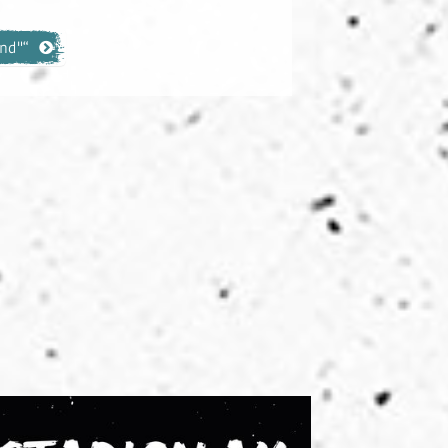
end"“