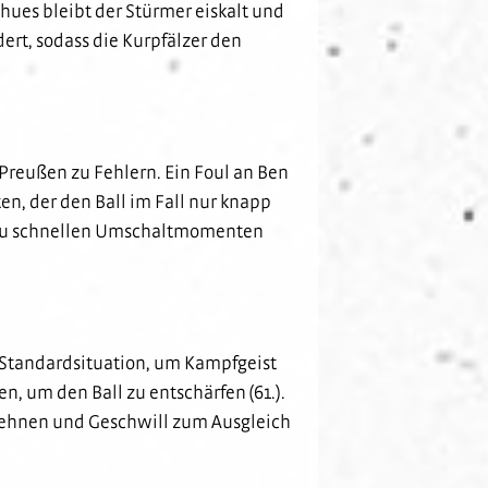
hues bleibt der Stürmer eiskalt und
ert, sodass die Kurpfälzer den
Preußen zu Fehlern. Ein Foul an Ben
en, der den Ball im Fall nur knapp
r zu schnellen Umschaltmomenten
 Standardsituation, um Kampfgeist
, um den Ball zu entschärfen (61.).
Rehnen und Geschwill zum Ausgleich