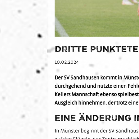
Dritte Punktete
10.02.2024
Der SV Sandhausen kommt in Münster 
durchgehend und nutzte einen Fehler
Kellers Mannschaft ebenso spielbest
Ausgleich hinnehmen, der trotz eine
Eine Änderung 
In Münster beginnt der SV Sandhause
auf den Flügeln, das Zentrum schlie