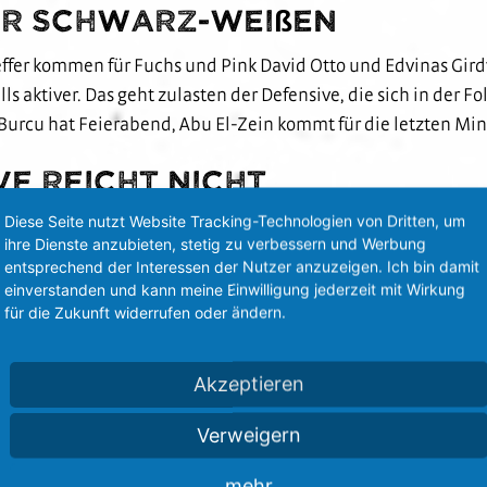
er Schwarz-Weißen
er kommen für Fuchs und Pink David Otto und Edvinas Girdvain
s aktiver. Das geht zulasten der Defensive, die sich in der F
Burcu hat Feierabend, Abu El-Zein kommt für die letzten Minu
e reicht nicht
Diese Seite nutzt Website Tracking-Technologien von Dritten, um
der am Drücker, Münster bleibt jedoch nach Kontern weiterhin
ihre Dienste anzubieten, stetig zu verbessern und Werbung
und starker Paraden nicht den Weg ins Münsteraner Tor. Doc
entsprechend der Interessen der Nutzer anzuzeigen. Ich bin damit
nur mit einem starken Reflex parieren kann. In den Schlussmi
einverstanden und kann meine Einwilligung jederzeit mit Wirkung
 Abpfiff bleibt der SVS mit Nachdruck in der Offensive: Erst zä
für die Zukunft widerrufen oder ändern.
er und El-Zein in der Nachspielzeit am SCP-Torhüter Schulze 
Akzeptieren
 Regensburg
Verweigern
n steht ein Topspiel an: Kommende Woche gastiert Tabellenf
mehr