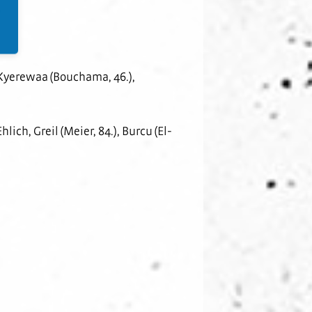
m Kyerewaa (Bouchama, 46.),
ich, Greil (Meier, 84.), Burcu (El-