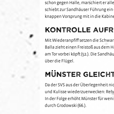
schon gegen Halle, marschiert er all
schiebt zur Sandhäuser Führung ein (
knappen Vorsprung mit in die Kabi
Kontrolle auf
Mit Wiederanpfiff setzen die Schwar
Balla zieht einen Freistoß aus dem Ha
am Tor vorbei köpft (52.). Die San
über die Flügel.
Münster gleich
Da der SVS aus der Überlegenheit n
und Kulisse wiederzuerwecken: Rehne
In der Folge erhöht Münster für we
durch Grodowski (66.).