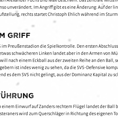
so unverändert. Im Angriff gibt es eine Änderung: Auf der link
taufstellung, rechts startet Christoph Ehlich während im S
m Griff
 im Preußenstadion die Spielkontrolle. Den ersten Abschluss h
 etwas schwächeren Linken landet aber in den Armen von Mü
ill nach einem Eckball aus der zweiten Reihe an den Ball, 
tgebern ist indes wenig zu sehen, da die SVS-Defensive kom
end es dem SVS nicht gelingt, aus der Dominanz Kapital zu sc
 Führung
h einem Einwurf auf Zanders rechtem Flügel landet der Ball 
steraners wird zum Querschläger in Richtung des eigenen Tor