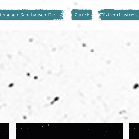
er gegen Sandhausen: Die ...“
Zurück
"Extrem frustrier