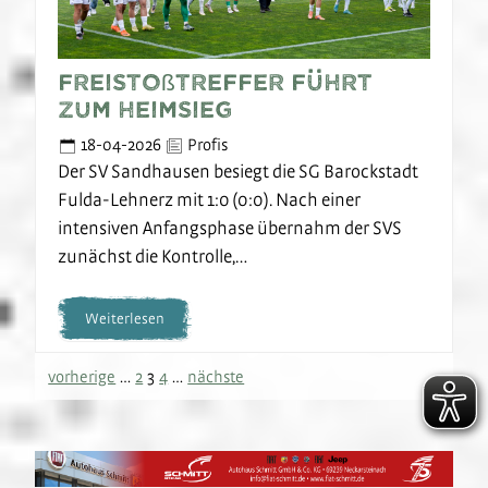
Freistoßtreffer führt
zum Heimsieg
18-04-2026
Profis
Der SV Sandhausen besiegt die SG Barockstadt
Fulda-Lehnerz mit 1:0 (0:0). Nach einer
intensiven Anfangsphase übernahm der SVS
zunächst die Kontrolle,…
Weiterlesen
vorherige
…
2
3
4
…
nächste